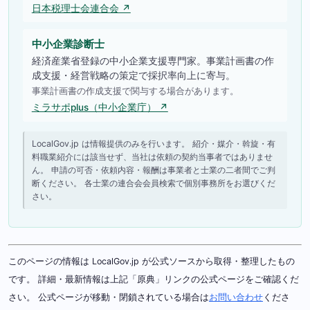
日本税理士会連合会 ↗
中小企業診断士
経済産業省登録の中小企業支援専門家。事業計画書の作
成支援・経営戦略の策定で採択率向上に寄与。
事業計画書の作成支援で関与する場合があります。
ミラサポplus（中小企業庁） ↗
LocalGov.jp は情報提供のみを行います。 紹介・媒介・斡旋・有
料職業紹介には該当せず、当社は依頼の契約当事者ではありませ
ん。 申請の可否・依頼内容・報酬は事業者と士業の二者間でご判
断ください。 各士業の連合会会員検索で個別事務所をお選びくだ
さい。
このページの情報は LocalGov.jp が公式ソースから取得・整理したもの
です。 詳細・最新情報は上記「原典」リンクの公式ページをご確認くだ
さい。 公式ページが移動・閉鎖されている場合は
お問い合わせ
くださ