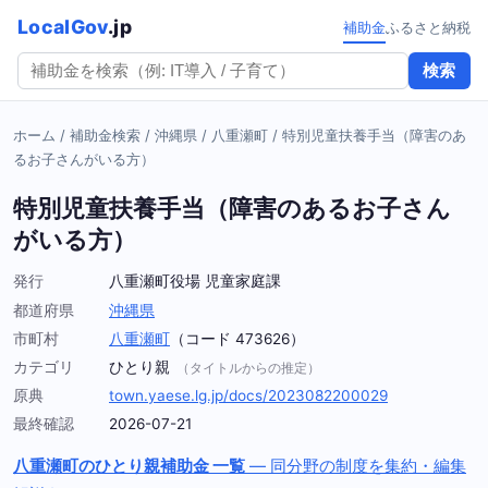
LocalGov
.jp
補助金
ふるさと納税
検索
ホーム
/
補助金検索
/
沖縄県
/
八重瀬町
/
特別児童扶養手当（障害のあ
るお子さんがいる方）
特別児童扶養手当（障害のあるお子さん
がいる方）
発行
八重瀬町役場 児童家庭課
都道府県
沖縄県
市町村
八重瀬町
（コード 473626）
カテゴリ
ひとり親
（タイトルからの推定）
原典
town.yaese.lg.jp/docs/2023082200029
最終確認
2026-07-21
八重瀬町のひとり親補助金 一覧
— 同分野の制度を集約・編集