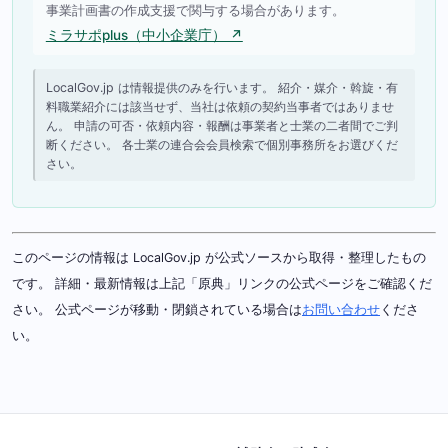
事業計画書の作成支援で関与する場合があります。
ミラサポplus（中小企業庁） ↗
LocalGov.jp は情報提供のみを行います。 紹介・媒介・斡旋・有
料職業紹介には該当せず、当社は依頼の契約当事者ではありませ
ん。 申請の可否・依頼内容・報酬は事業者と士業の二者間でご判
断ください。 各士業の連合会会員検索で個別事務所をお選びくだ
さい。
このページの情報は LocalGov.jp が公式ソースから取得・整理したもの
です。 詳細・最新情報は上記「原典」リンクの公式ページをご確認くだ
さい。 公式ページが移動・閉鎖されている場合は
お問い合わせ
くださ
い。