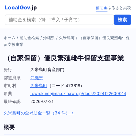
LocalGov
.jp
補助金
ふるさと納税
検索
ホーム
/
補助金検索
/
沖縄県
/
久米島町
/
（自家保留）優良繁殖雌牛保
留支援事業
（自家保留）優良繁殖雌牛保留支援事業
発行
久米島町畜産部門
都道府県
沖縄県
市町村
久米島町
（コード 473618）
原典
town.kumejima.okinawa.jp/docs/2024122600014
最終確認
2026-07-21
久米島町の全補助金一覧（34 件）→
概要