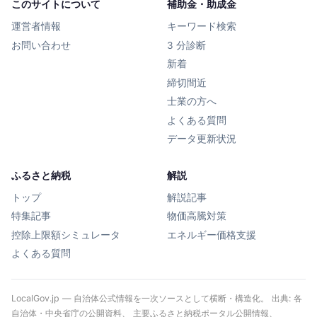
このサイトについて
補助金・助成金
運営者情報
キーワード検索
お問い合わせ
3 分診断
新着
締切間近
士業の方へ
よくある質問
データ更新状況
ふるさと納税
解説
トップ
解説記事
特集記事
物価高騰対策
控除上限額シミュレータ
エネルギー価格支援
よくある質問
LocalGov.jp — 自治体公式情報を一次ソースとして横断・構造化。 出典: 各
自治体・中央省庁の公開資料、 主要ふるさと納税ポータル公開情報、