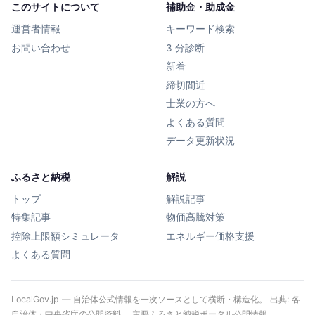
このサイトについて
補助金・助成金
運営者情報
キーワード検索
お問い合わせ
3 分診断
新着
締切間近
士業の方へ
よくある質問
データ更新状況
ふるさと納税
解説
トップ
解説記事
特集記事
物価高騰対策
控除上限額シミュレータ
エネルギー価格支援
よくある質問
LocalGov.jp — 自治体公式情報を一次ソースとして横断・構造化。 出典: 各
自治体・中央省庁の公開資料、 主要ふるさと納税ポータル公開情報、