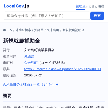
LocalGov
.jp
補助金
ふるさと納税
検索
ホーム
/
補助金検索
/
沖縄県
/
久米島町
/
新規就農補助金
新規就農補助金
発行
久米島町農業委員会
都道府県
沖縄県
市町村
久米島町
（コード 473618）
原典
town.kumejima.okinawa.jp/docs/2025032600019
最終確認
2026-07-21
久米島町の全補助金一覧（34 件）→
概要
新規に農業を開始する者を対象とした補助金。農業経営の安定