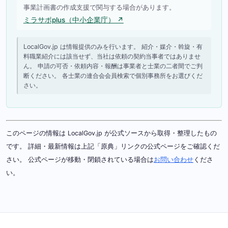
事業計画書の作成支援で関与する場合があります。
ミラサポplus（中小企業庁） ↗
LocalGov.jp は情報提供のみを行います。 紹介・媒介・斡旋・有
料職業紹介には該当せず、当社は依頼の契約当事者ではありませ
ん。 申請の可否・依頼内容・報酬は事業者と士業の二者間でご判
断ください。 各士業の連合会会員検索で個別事務所をお選びくだ
さい。
このページの情報は LocalGov.jp が公式ソースから取得・整理したもの
です。 詳細・最新情報は上記「原典」リンクの公式ページをご確認くだ
さい。 公式ページが移動・閉鎖されている場合は
お問い合わせ
くださ
い。