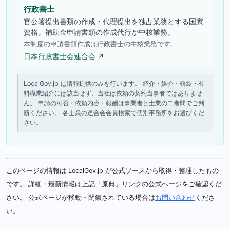
行政書士
官公署提出書類の作成・代理提出を独占業務とする国家
資格。補助金申請書類の作成代行が中核業務。
本制度の申請書類作成は行政書士の中核業務です。
日本行政書士会連合会 ↗
LocalGov.jp は情報提供のみを行います。 紹介・媒介・斡旋・有
料職業紹介には該当せず、当社は依頼の契約当事者ではありませ
ん。 申請の可否・依頼内容・報酬は事業者と士業の二者間でご判
断ください。 各士業の連合会会員検索で個別事務所をお選びくだ
さい。
このページの情報は LocalGov.jp が公式ソースから取得・整理したもの
です。 詳細・最新情報は上記「原典」リンクの公式ページをご確認くだ
さい。 公式ページが移動・閉鎖されている場合は
お問い合わせ
くださ
い。