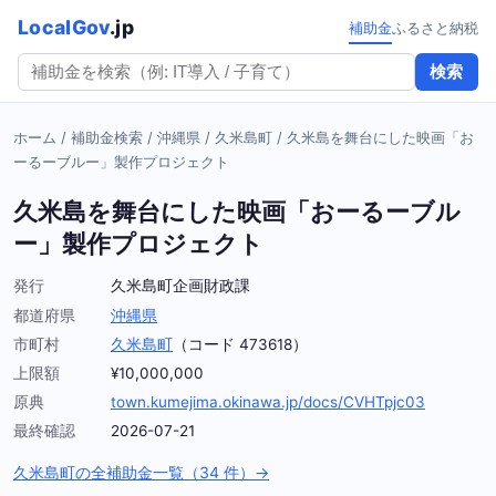
LocalGov
.jp
補助金
ふるさと納税
検索
ホーム
/
補助金検索
/
沖縄県
/
久米島町
/
久米島を舞台にした映画「お
ーるーブルー」製作プロジェクト
久米島を舞台にした映画「おーるーブル
ー」製作プロジェクト
発行
久米島町企画財政課
都道府県
沖縄県
市町村
久米島町
（コード 473618）
上限額
¥10,000,000
原典
town.kumejima.okinawa.jp/docs/CVHTpjc03
最終確認
2026-07-21
久米島町の全補助金一覧（34 件）→