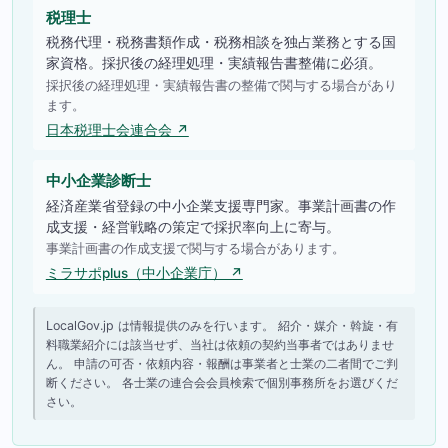
税理士
税務代理・税務書類作成・税務相談を独占業務とする国
家資格。採択後の経理処理・実績報告書整備に必須。
採択後の経理処理・実績報告書の整備で関与する場合があり
ます。
日本税理士会連合会 ↗
中小企業診断士
経済産業省登録の中小企業支援専門家。事業計画書の作
成支援・経営戦略の策定で採択率向上に寄与。
事業計画書の作成支援で関与する場合があります。
ミラサポplus（中小企業庁） ↗
LocalGov.jp は情報提供のみを行います。 紹介・媒介・斡旋・有
料職業紹介には該当せず、当社は依頼の契約当事者ではありませ
ん。 申請の可否・依頼内容・報酬は事業者と士業の二者間でご判
断ください。 各士業の連合会会員検索で個別事務所をお選びくだ
さい。