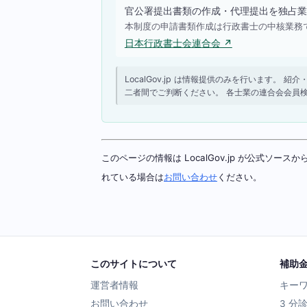
官公署提出書類の作成・代理提出を独占業
本制度の申請書類作成は行政書士の中核業務
日本行政書士会連合会 ↗
LocalGov.jp は情報提供のみを行います
二者間でご判断ください。 各士業の連合会会員
このページの情報は LocalGov.jp が公式
れている場合は
お問い合わせ
ください。
このサイトについて
補助
運営者情報
キー
お問い合わせ
3 分