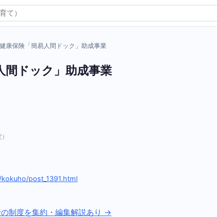
健康保険「簡易人間ドック」助成事業
人間ドック」助成事業
定）
ku/kokuho/post_1391.html
野の制度を集約・編集解説あり →