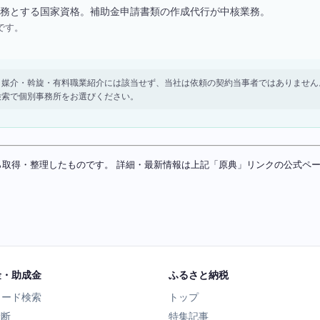
務とする国家資格。補助金申請書類の作成代行が中核業務。
です。
。 紹介・媒介・斡旋・有料職業紹介には該当せず、当社は依頼の契約当事者ではありま
検索で個別事務所をお選びください。
ソースから取得・整理したものです。 詳細・最新情報は上記「原典」リンクの公式
金・助成金
ふるさと納税
ワード検索
トップ
診断
特集記事