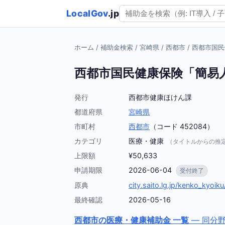
LocalGov
.jp
ホーム
/
補助金検索
/
宮崎県
/
西都市
/
西都市国民
西都市国民健康保険「簡易
発行
西都市健康ほけん課
都道府県
宮崎県
市町村
西都市
（コード 452084）
カテゴリ
医療・健康
（タイトルからの推
上限額
¥50,633
申請期限
2026-06-04
受付終了
原典
city.saito.lg.jp/kenko_kyoi
最終確認
2026-05-16
西都市の医療・健康補助金 一覧
— 同分