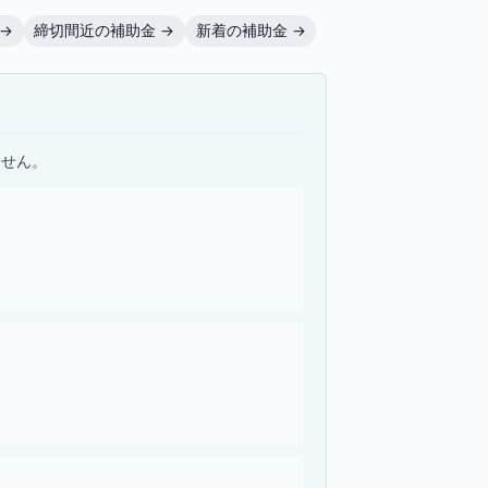
→
締切間近の補助金 →
新着の補助金 →
ません。