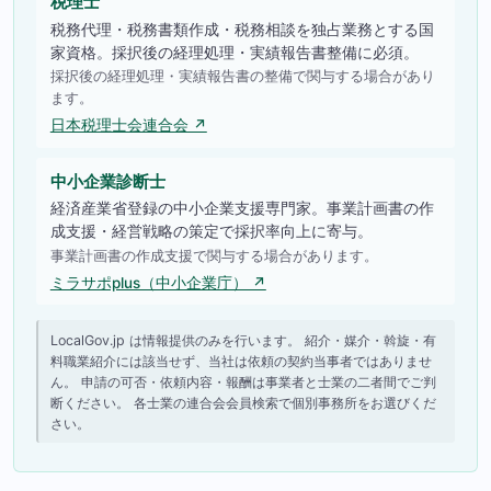
税理士
税務代理・税務書類作成・税務相談を独占業務とする国
家資格。採択後の経理処理・実績報告書整備に必須。
採択後の経理処理・実績報告書の整備で関与する場合があり
ます。
日本税理士会連合会 ↗
中小企業診断士
経済産業省登録の中小企業支援専門家。事業計画書の作
成支援・経営戦略の策定で採択率向上に寄与。
事業計画書の作成支援で関与する場合があります。
ミラサポplus（中小企業庁） ↗
LocalGov.jp は情報提供のみを行います。 紹介・媒介・斡旋・有
料職業紹介には該当せず、当社は依頼の契約当事者ではありませ
ん。 申請の可否・依頼内容・報酬は事業者と士業の二者間でご判
断ください。 各士業の連合会会員検索で個別事務所をお選びくだ
さい。