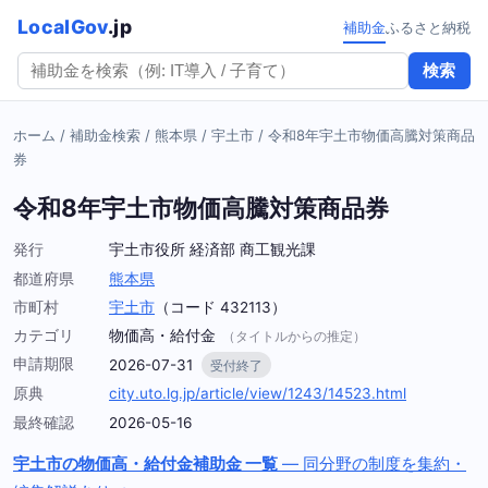
LocalGov
.jp
補助金
ふるさと納税
検索
ホーム
/
補助金検索
/
熊本県
/
宇土市
/
令和8年宇土市物価高騰対策商品
券
令和8年宇土市物価高騰対策商品券
発行
宇土市役所 経済部 商工観光課
都道府県
熊本県
市町村
宇土市
（コード 432113）
カテゴリ
物価高・給付金
（タイトルからの推定）
申請期限
2026-07-31
受付終了
原典
city.uto.lg.jp/article/view/1243/14523.html
最終確認
2026-05-16
宇土市の物価高・給付金補助金 一覧
— 同分野の制度を集約・