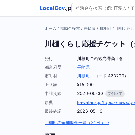
LocalGov
.jp
ホーム
/
補助金検索
/
長崎県
/
川棚町
/
川棚くらし
川棚くらし応援チケット（
発行
川棚町企画観光課商工係
都道府県
長崎県
市町村
川棚町
（コード 423220）
上限額
¥15,000
申請期限
2026-06-30
受付終了
原典
kawatana.jp/topics/news/po
最終確認
2026-05-19
川棚町の全補助金一覧（31 件）→