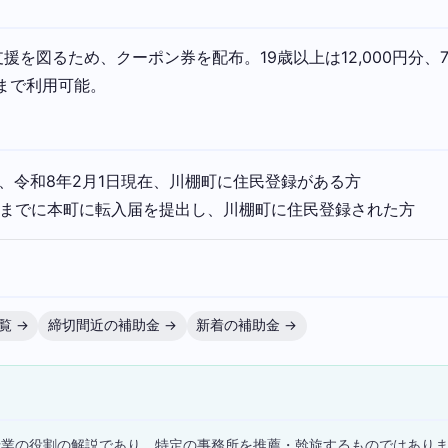
を図るため、クーポン券を配布。19歳以上は12,000円分、70
日まで利用可能。
で、令和8年2月1日現在、川棚町に住民登録がある方
1日までに本町に転入届を提出し、川棚町に住民登録された方
覧 →
締切間近の補助金 →
新着の補助金 →
）
士業の役割の解説であり、特定の事務所を推薦・斡旋するものではあり