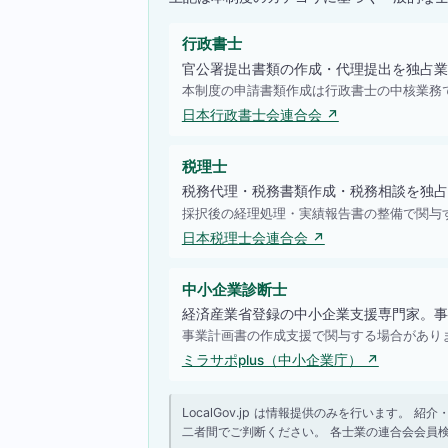
行政書士
官公署提出書類の作成・代理提出を独占業
本制度の申請書類作成は行政書士の中核業務
日本行政書士会連合会 ↗
税理士
税務代理・税務書類作成・税務相談を独占
採択後の経理処理・実績報告書の整備で関与
日本税理士会連合会 ↗
中小企業診断士
経済産業省登録の中小企業支援専門家。事
事業計画書の作成支援で関与する場合があり
ミラサポplus（中小企業庁） ↗
LocalGov.jp は情報提供のみを行います
二者間でご判断ください。 各士業の連合会会員