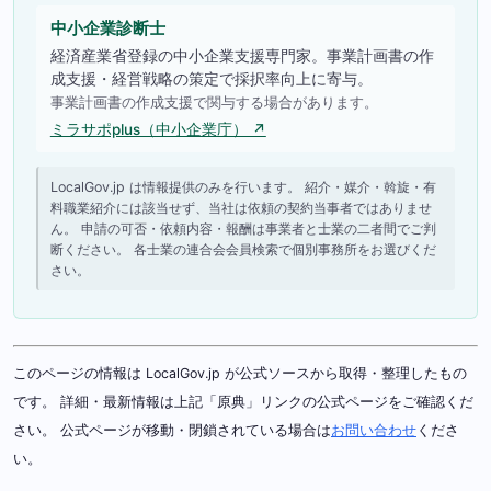
中小企業診断士
経済産業省登録の中小企業支援専門家。事業計画書の作
成支援・経営戦略の策定で採択率向上に寄与。
事業計画書の作成支援で関与する場合があります。
ミラサポplus（中小企業庁） ↗
LocalGov.jp は情報提供のみを行います。 紹介・媒介・斡旋・有
料職業紹介には該当せず、当社は依頼の契約当事者ではありませ
ん。 申請の可否・依頼内容・報酬は事業者と士業の二者間でご判
断ください。 各士業の連合会会員検索で個別事務所をお選びくだ
さい。
このページの情報は LocalGov.jp が公式ソースから取得・整理したもの
です。 詳細・最新情報は上記「原典」リンクの公式ページをご確認くだ
さい。 公式ページが移動・閉鎖されている場合は
お問い合わせ
くださ
い。