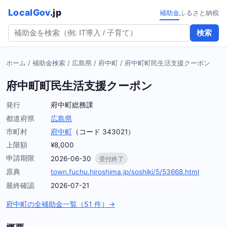
LocalGov
.jp
補助金
ふるさと納税
検索
ホーム
/
補助金検索
/
広島県
/
府中町
/
府中町町民生活支援クーポン
府中町町民生活支援クーポン
発行
府中町総務課
都道府県
広島県
市町村
府中町
（コード 343021）
上限額
¥8,000
申請期限
2026-06-30
受付終了
原典
town.fuchu.hiroshima.jp/soshiki/5/53668.html
最終確認
2026-07-21
府中町の全補助金一覧（51 件）→