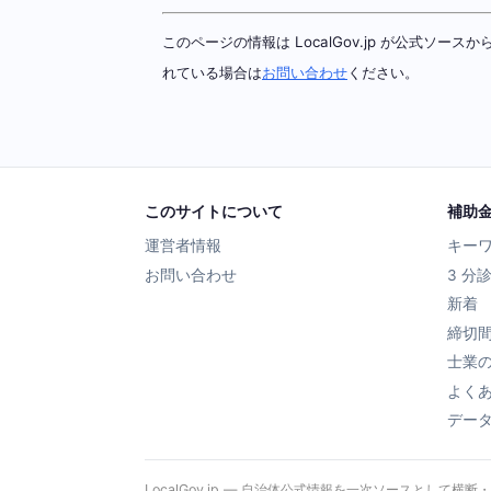
このページの情報は LocalGov.jp が公式
れている場合は
お問い合わせ
ください。
このサイトについて
補助
運営者情報
キー
お問い合わせ
3 分
新着
締切
士業
よく
デー
LocalGov.jp — 自治体公式情報を一次ソースとして横断