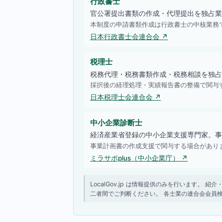
行政書士
官公署提出書類の作成・代理提出を独占業
本制度の申請書類作成は行政書士の中核業務
日本行政書士会連合会 ↗
税理士
税務代理・税務書類作成・税務相談を独占
採択後の経理処理・実績報告書の整備で関与
日本税理士会連合会 ↗
中小企業診断士
経済産業省登録の中小企業支援専門家。事
事業計画書の作成支援で関与する場合があり
ミラサポplus（中小企業庁） ↗
LocalGov.jp は情報提供のみを行います
二者間でご判断ください。 各士業の連合会会員