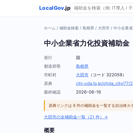
LocalGov
.jp
ホーム
/
補助金検索
/
島根県
/
大田市
/
中小企業省
中小企業省力化投資補助金
発行
国
都道府県
島根県
市町村
大田市
（コード 322059）
原典
city.oda.lg.jp/ohda_city/77/
最終確認
2026-06-16
原典リンクは 8 件の補助金を一覧する自治体
大田市の全補助金一覧（21 件）→
概要