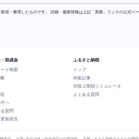
ソースから取得・整理したものです。 詳細・最新情報は上記「原典」リンクの公式
金・助成金
ふるさと納税
ワード検索
トップ
診断
特集記事
控除上限額シミュレータ
間近
よくある質問
の方へ
ある質問
タ更新状況
・構造化。 出典: 各自治体・中央省庁の公開資料、 主要ふるさと納税ポータル公開情報、 Wik