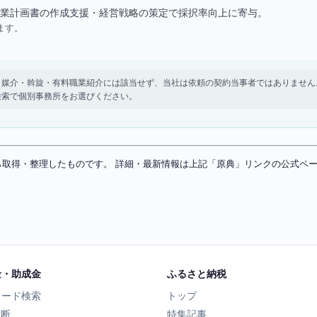
業計画書の作成支援・経営戦略の策定で採択率向上に寄与。
ます。
。 紹介・媒介・斡旋・有料職業紹介には該当せず、当社は依頼の契約当事者ではありま
検索で個別事務所をお選びください。
ソースから取得・整理したものです。 詳細・最新情報は上記「原典」リンクの公式
金・助成金
ふるさと納税
ワード検索
トップ
診断
特集記事