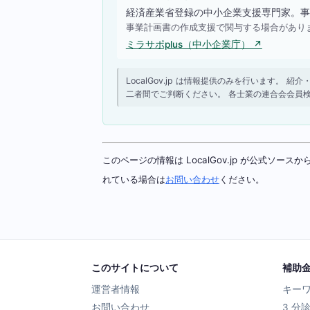
経済産業省登録の中小企業支援専門家。事
事業計画書の作成支援で関与する場合があり
ミラサポplus（中小企業庁） ↗
LocalGov.jp は情報提供のみを行います
二者間でご判断ください。 各士業の連合会会員
このページの情報は LocalGov.jp が公式
れている場合は
お問い合わせ
ください。
このサイトについて
補助
運営者情報
キー
お問い合わせ
3 分