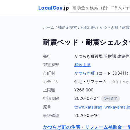
LocalGov
.jp
ホーム
/
補助金検索
/
和歌山県
/
かつらぎ町
/
耐震
耐震ベッド・耐震シェルタ
発行
かつらぎ町役場 管財課 建築
都道府県
和歌山県
市町村
かつらぎ町
（コード 303411
カテゴリ
住宅・リフォーム
（タイトルか
上限額
¥266,000
申請期限
2026-07-24
受付終了
原典
town.katsuragi.wakayama.j
最終確認
2026-05-16
かつらぎ町の住宅・リフォーム補助金 一