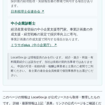
採択後の経理処理・実績報告書の整備で関与する場合があり
ます。
日本税理士会連合会 ↗
中小企業診断士
経済産業省登録の中小企業支援専門家。事業計画書の作
成支援・経営戦略の策定で採択率向上に寄与。
事業計画書の作成支援で関与する場合があります。
ミラサポplus（中小企業庁） ↗
LocalGov.jp は情報提供のみを行います。 紹介・媒介・斡旋・有
料職業紹介には該当せず、当社は依頼の契約当事者ではありませ
ん。 申請の可否・依頼内容・報酬は事業者と士業の二者間でご判
断ください。 各士業の連合会会員検索で個別事務所をお選びくだ
さい。
このページの情報は LocalGov.jp が公式ソースから取得・整理したもの
です。 詳細・最新情報は上記「原典」リンクの公式ページをご確認くだ