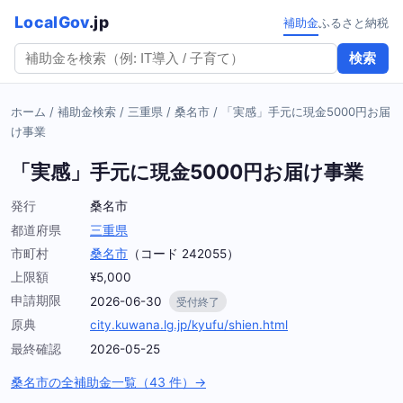
LocalGov
.jp
補助金
ふるさと納税
検索
ホーム
/
補助金検索
/
三重県
/
桑名市
/
「実感」手元に現金5000円お届
け事業
「実感」手元に現金5000円お届け事業
発行
桑名市
都道府県
三重県
市町村
桑名市
（コード 242055）
上限額
¥5,000
申請期限
2026-06-30
受付終了
原典
city.kuwana.lg.jp/kyufu/shien.html
最終確認
2026-05-25
桑名市の全補助金一覧（43 件）→