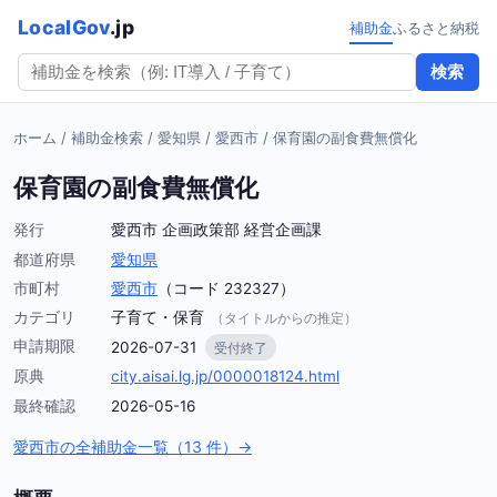
LocalGov
.jp
補助金
ふるさと納税
検索
ホーム
/
補助金検索
/
愛知県
/
愛西市
/
保育園の副食費無償化
保育園の副食費無償化
発行
愛西市 企画政策部 経営企画課
都道府県
愛知県
市町村
愛西市
（コード 232327）
カテゴリ
子育て・保育
（タイトルからの推定）
申請期限
2026-07-31
受付終了
原典
city.aisai.lg.jp/0000018124.html
最終確認
2026-05-16
愛西市の全補助金一覧（13 件）→