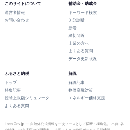
このサイトについて
補助金・助成金
運営者情報
キーワード検索
お問い合わせ
3 分診断
新着
締切間近
士業の方へ
よくある質問
データ更新状況
ふるさと納税
解説
トップ
解説記事
特集記事
物価高騰対策
控除上限額シミュレータ
エネルギー価格支援
よくある質問
LocalGov.jp — 自治体公式情報を一次ソースとして横断・構造化。 出典: 各
自治体・中央省庁の公開資料、 主要ふるさと納税ポータル公開情報、