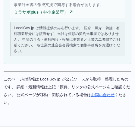
事業計画書の作成支援で関与する場合があります。
ミラサポplus（中小企業庁） ↗
LocalGov.jp は情報提供のみを行います。 紹介・媒介・斡旋・有
料職業紹介には該当せず、当社は依頼の契約当事者ではありませ
ん。 申請の可否・依頼内容・報酬は事業者と士業の二者間でご判
断ください。 各士業の連合会会員検索で個別事務所をお選びくだ
さい。
このページの情報は LocalGov.jp が公式ソースから取得・整理したもの
です。 詳細・最新情報は上記「原典」リンクの公式ページをご確認くだ
さい。 公式ページが移動・閉鎖されている場合は
お問い合わせ
くださ
い。