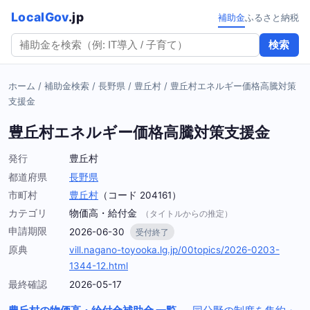
LocalGov
.jp
補助金
ふるさと納税
検索
ホーム
/
補助金検索
/
長野県
/
豊丘村
/
豊丘村エネルギー価格高騰対策
支援金
豊丘村エネルギー価格高騰対策支援金
発行
豊丘村
都道府県
長野県
市町村
豊丘村
（コード 204161）
カテゴリ
物価高・給付金
（タイトルからの推定）
申請期限
2026-06-30
受付終了
原典
vill.nagano-toyooka.lg.jp/00topics/2026-0203-
1344-12.html
最終確認
2026-05-17