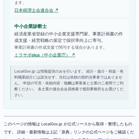
ます。
日本税理士会連合会 ↗
中小企業診断士
経済産業省登録の中小企業支援専門家。事業計画書の作
成支援・経営戦略の策定で採択率向上に寄与。
事業計画書の作成支援で関与する場合があります。
ミラサポplus（中小企業庁） ↗
LocalGov.jp は情報提供のみを行います。 紹介・媒介・斡旋・有
料職業紹介には該当せず、当社は依頼の契約当事者ではありませ
ん。 申請の可否・依頼内容・報酬は事業者と士業の二者間でご判
断ください。 各士業の連合会会員検索で個別事務所をお選びくだ
さい。
このページの情報は LocalGov.jp が公式ソースから取得・整理したもの
です。 詳細・最新情報は上記「原典」リンクの公式ページをご確認くだ