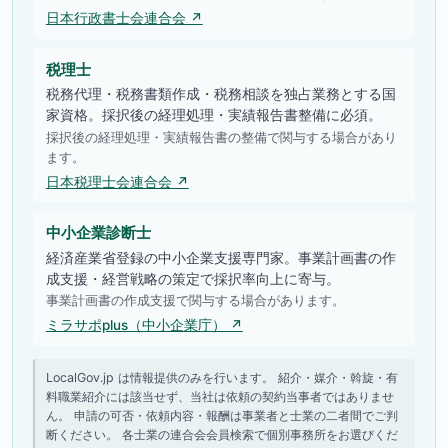
日本行政書士会連合会 ↗
税理士
税務代理・税務書類作成・税務相談を独占業務とする国
家資格。採択後の経理処理・実績報告書整備に必須。
採択後の経理処理・実績報告書の整備で関与する場合があり
ます。
日本税理士会連合会 ↗
中小企業診断士
経済産業省登録の中小企業支援専門家。事業計画書の作
成支援・経営戦略の策定で採択率向上に寄与。
事業計画書の作成支援で関与する場合があります。
ミラサポplus（中小企業庁） ↗
LocalGov.jp は情報提供のみを行います。 紹介・媒介・斡旋・有
料職業紹介には該当せず、当社は依頼の契約当事者ではありませ
ん。 申請の可否・依頼内容・報酬は事業者と士業の二者間でご判
断ください。 各士業の連合会会員検索で個別事務所をお選びくだ