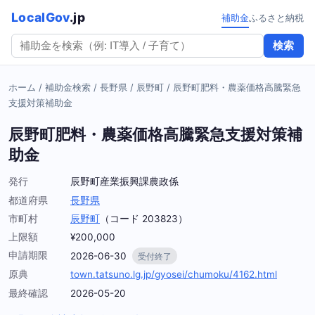
LocalGov
.jp
補助金
ふるさと納税
検索
ホーム
/
補助金検索
/
長野県
/
辰野町
/
辰野町肥料・農薬価格高騰緊急
支援対策補助金
辰野町肥料・農薬価格高騰緊急支援対策補
助金
発行
辰野町産業振興課農政係
都道府県
長野県
市町村
辰野町
（コード 203823）
上限額
¥200,000
申請期限
2026-06-30
受付終了
原典
town.tatsuno.lg.jp/gyosei/chumoku/4162.html
最終確認
2026-05-20