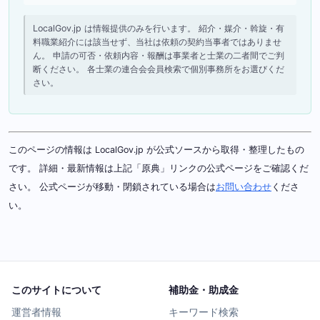
LocalGov.jp は情報提供のみを行います。 紹介・媒介・斡旋・有
料職業紹介には該当せず、当社は依頼の契約当事者ではありませ
ん。 申請の可否・依頼内容・報酬は事業者と士業の二者間でご判
断ください。 各士業の連合会会員検索で個別事務所をお選びくだ
さい。
このページの情報は LocalGov.jp が公式ソースから取得・整理したもの
です。 詳細・最新情報は上記「原典」リンクの公式ページをご確認くだ
さい。 公式ページが移動・閉鎖されている場合は
お問い合わせ
くださ
い。
このサイトについて
補助金・助成金
運営者情報
キーワード検索