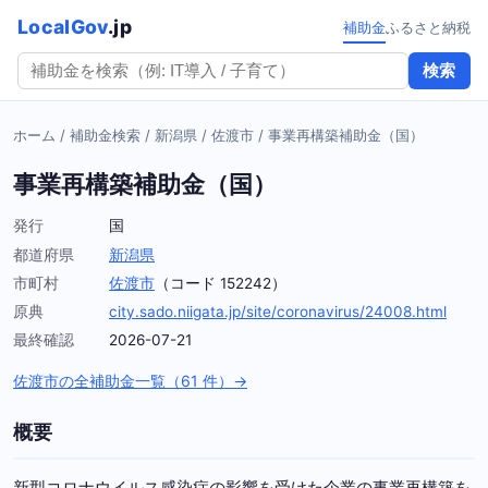
LocalGov
.jp
補助金
ふるさと納税
検索
ホーム
/
補助金検索
/
新潟県
/
佐渡市
/
事業再構築補助金（国）
事業再構築補助金（国）
発行
国
都道府県
新潟県
市町村
佐渡市
（コード 152242）
原典
city.sado.niigata.jp/site/coronavirus/24008.html
最終確認
2026-07-21
佐渡市の全補助金一覧（61 件）→
概要
新型コロナウイルス感染症の影響を受けた企業の事業再構築を