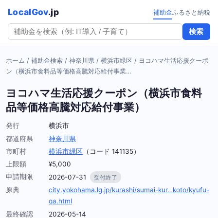
LocalGov
.jp
補助金
ふるさと納税
検索
ホーム
/
補助金検索
/
神奈川県
/
横浜市緑区
/
ヨコハマ生活応援クーポ
ン（横浜市食料品等価格高騰対応給付事業…
ヨコハマ生活応援クーポン（横浜市食料
品等価格高騰対応給付事業）
発行
横浜市
都道府県
神奈川県
市町村
横浜市緑区
（コード 141135）
上限額
¥5,000
申請期限
2026-07-31
受付終了
原典
city.yokohama.lg.jp/kurashi/sumai-kur…koto/kyufu-
qa.html
最終確認
2026-05-14