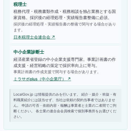
税理士
税務代理・税務書類作成・税務相談を独占業務とする国
家資格。採択後の経理処理・実績報告書整備に必須。
採択後の経理処理・実績報告書の整備で関与する場合があり
ます。
日本税理士会連合会 ↗
中小企業診断士
経済産業省登録の中小企業支援専門家。事業計画書の作
成支援・経営戦略の策定で採択率向上に寄与。
事業計画書の作成支援で関与する場合があります。
ミラサポplus（中小企業庁） ↗
LocalGov.jp は情報提供のみを行います。 紹介・媒介・斡旋・有
料職業紹介には該当せず、当社は依頼の契約当事者ではありませ
ん。 申請の可否・依頼内容・報酬は事業者と士業の二者間でご判
断ください。 各士業の連合会会員検索で個別事務所をお選びくだ
さい。