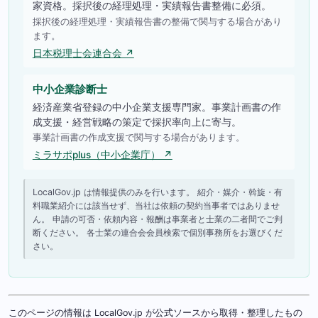
家資格。採択後の経理処理・実績報告書整備に必須。
採択後の経理処理・実績報告書の整備で関与する場合があり
ます。
日本税理士会連合会 ↗
中小企業診断士
経済産業省登録の中小企業支援専門家。事業計画書の作
成支援・経営戦略の策定で採択率向上に寄与。
事業計画書の作成支援で関与する場合があります。
ミラサポplus（中小企業庁） ↗
LocalGov.jp は情報提供のみを行います。 紹介・媒介・斡旋・有
料職業紹介には該当せず、当社は依頼の契約当事者ではありませ
ん。 申請の可否・依頼内容・報酬は事業者と士業の二者間でご判
断ください。 各士業の連合会会員検索で個別事務所をお選びくだ
さい。
このページの情報は LocalGov.jp が公式ソースから取得・整理したもの