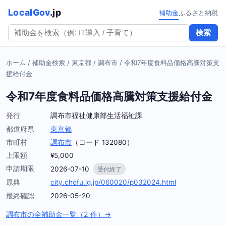
LocalGov
.jp
補助金
ふるさと納税
検索
ホーム
/
補助金検索
/
東京都
/
調布市
/
令和7年度食料品価格高騰対策支
援給付金
令和7年度食料品価格高騰対策支援給付金
発行
調布市福祉健康部生活福祉課
都道府県
東京都
市町村
調布市
（コード 132080）
上限額
¥5,000
申請期限
2026-07-10
受付終了
原典
city.chofu.lg.jp/060020/p032024.html
最終確認
2026-05-20
調布市の全補助金一覧（2 件）→