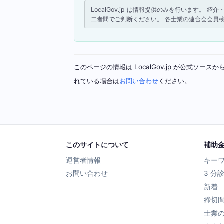
LocalGov.jp は情報提供のみを行います
二者間でご判断ください。 各士業の連合会会員
このページの情報は LocalGov.jp が公式
れている場合は
お問い合わせ
ください。
このサイトについて
補助
運営者情報
キー
お問い合わせ
3 分
新着
締切
士業