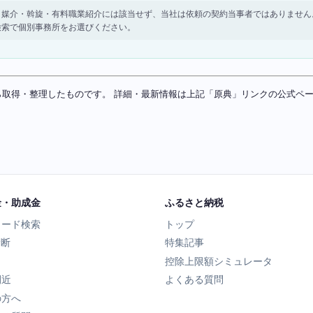
。 紹介・媒介・斡旋・有料職業紹介には該当せず、当社は依頼の契約当事者ではありま
検索で個別事務所をお選びください。
ソースから取得・整理したものです。 詳細・最新情報は上記「原典」リンクの公式
金・助成金
ふるさと納税
ワード検索
トップ
診断
特集記事
控除上限額シミュレータ
間近
よくある質問
の方へ