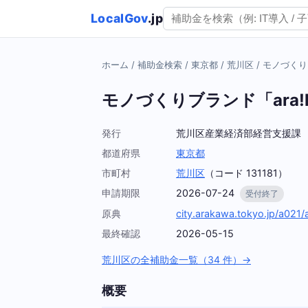
LocalGov
.jp
ホーム
/
補助金検索
/
東京都
/
荒川区
/
モノづくり
モノづくりブランド「ara!
発行
荒川区産業経済部経営支援課
都道府県
東京都
市町村
荒川区
（コード 131181）
申請期限
2026-07-24
受付終了
原典
city.arakawa.tokyo.jp/a021
最終確認
2026-05-15
荒川区の全補助金一覧（34 件）→
概要