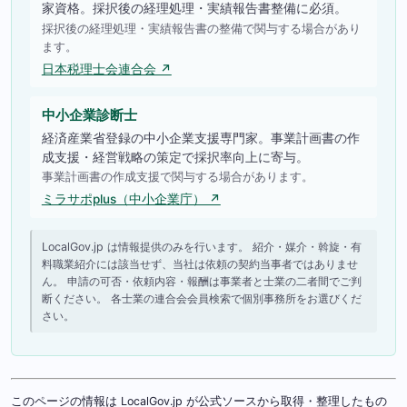
家資格。採択後の経理処理・実績報告書整備に必須。
採択後の経理処理・実績報告書の整備で関与する場合があり
ます。
日本税理士会連合会 ↗
中小企業診断士
経済産業省登録の中小企業支援専門家。事業計画書の作
成支援・経営戦略の策定で採択率向上に寄与。
事業計画書の作成支援で関与する場合があります。
ミラサポplus（中小企業庁） ↗
LocalGov.jp は情報提供のみを行います。 紹介・媒介・斡旋・有
料職業紹介には該当せず、当社は依頼の契約当事者ではありませ
ん。 申請の可否・依頼内容・報酬は事業者と士業の二者間でご判
断ください。 各士業の連合会会員検索で個別事務所をお選びくだ
さい。
このページの情報は LocalGov.jp が公式ソースから取得・整理したもの