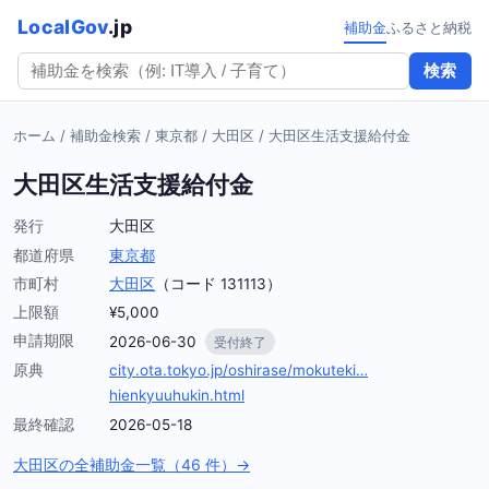
LocalGov
.jp
補助金
ふるさと納税
検索
ホーム
/
補助金検索
/
東京都
/
大田区
/
大田区生活支援給付金
大田区生活支援給付金
発行
大田区
都道府県
東京都
市町村
大田区
（コード 131113）
上限額
¥5,000
申請期限
2026-06-30
受付終了
原典
city.ota.tokyo.jp/oshirase/mokuteki…
hienkyuuhukin.html
最終確認
2026-05-18
大田区の全補助金一覧（46 件）→