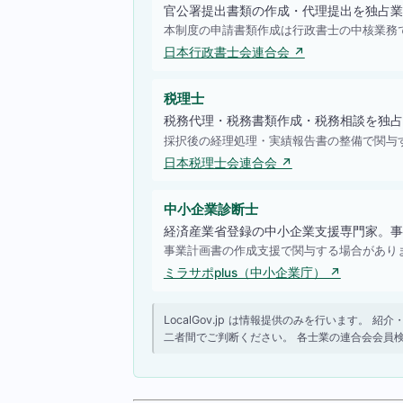
官公署提出書類の作成・代理提出を独占業
本制度の申請書類作成は行政書士の中核業務
日本行政書士会連合会 ↗
税理士
税務代理・税務書類作成・税務相談を独占
採択後の経理処理・実績報告書の整備で関与
日本税理士会連合会 ↗
中小企業診断士
経済産業省登録の中小企業支援専門家。事
事業計画書の作成支援で関与する場合があり
ミラサポplus（中小企業庁） ↗
LocalGov.jp は情報提供のみを行います
二者間でご判断ください。 各士業の連合会会員