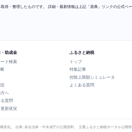
ソースから取得・整理したものです。 詳細・最新情報は上記「原典」リンクの公式
金・助成金
ふるさと納税
ワード検索
トップ
診断
特集記事
控除上限額シミュレータ
間近
よくある質問
の方へ
ある質問
タ更新状況
・構造化。 出典: 各自治体・中央省庁の公開資料、 主要ふるさと納税ポータル公開情報、 Wik