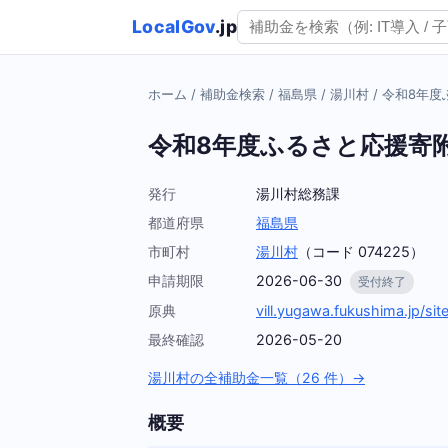
LocalGov
.jp
ホーム
/
補助金検索
/
福島県
/
湯川村
/
令和8年度
令和8年度ふるさと応援寄
発行
湯川村総務課
都道府県
福島県
市町村
湯川村
（コード 074225）
申請期限
2026-06-30
受付終了
原典
vill.yugawa.fukushima.jp/si
最終確認
2026-05-20
湯川村の全補助金一覧（26 件）→
概要