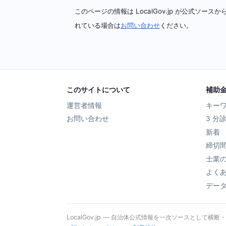
このページの情報は LocalGov.jp が公式
れている場合は
お問い合わせ
ください。
このサイトについて
補助
運営者情報
キー
お問い合わせ
3 分
新着
締切
士業
よく
デー
LocalGov.jp — 自治体公式情報を一次ソースとして横断