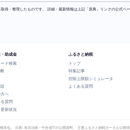
ソースから取得・整理したものです。 詳細・最新情報は上記「原典」リンクの公式
金・助成金
ふるさと納税
ワード検索
トップ
診断
特集記事
控除上限額シミュレータ
間近
よくある質問
の方へ
ある質問
タ更新状況
・構造化。 出典: 各自治体・中央省庁の公開資料、 主要ふるさと納税ポータル公開情報、 Wik