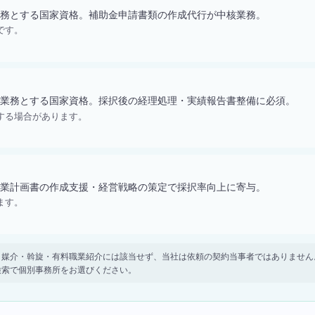
務とする国家資格。補助金申請書類の作成代行が中核業務。
です。
業務とする国家資格。採択後の経理処理・実績報告書整備に必須。
する場合があります。
業計画書の作成支援・経営戦略の策定で採択率向上に寄与。
ます。
。 紹介・媒介・斡旋・有料職業紹介には該当せず、当社は依頼の契約当事者ではありま
検索で個別事務所をお選びください。