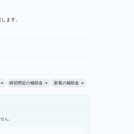
援します。
→
締切間近の補助金 →
新着の補助金 →
ません。