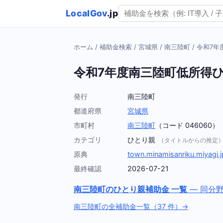
LocalGov
.jp
ホーム
/
補助金検索
/
宮城県
/
南三陸町
/
令和7年
令和7年度南三陸町低所得
発行
南三陸町
都道府県
宮城県
市町村
南三陸町
（コード 046060）
カテゴリ
ひとり親
（タイトルからの推定
原典
town.minamisanriku.miyagi.j
最終確認
2026-07-21
南三陸町のひとり親補助金 一覧
— 同分
南三陸町の全補助金一覧（37 件）→