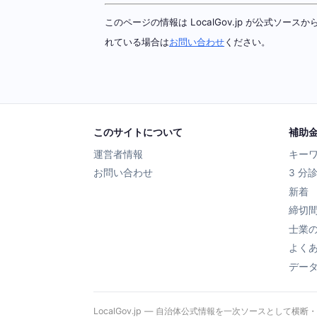
このページの情報は LocalGov.jp が公式
れている場合は
お問い合わせ
ください。
このサイトについて
補助
運営者情報
キー
お問い合わせ
3 分
新着
締切
士業
よく
デー
LocalGov.jp — 自治体公式情報を一次ソースとして横断