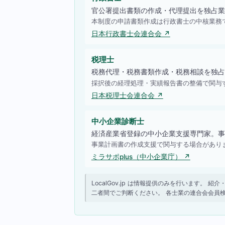
官公署提出書類の作成・代理提出を独占業
本制度の申請書類作成は行政書士の中核業務
日本行政書士会連合会 ↗
税理士
税務代理・税務書類作成・税務相談を独占
採択後の経理処理・実績報告書の整備で関与
日本税理士会連合会 ↗
中小企業診断士
経済産業省登録の中小企業支援専門家。事
事業計画書の作成支援で関与する場合があり
ミラサポplus（中小企業庁） ↗
LocalGov.jp は情報提供のみを行います
二者間でご判断ください。 各士業の連合会会員