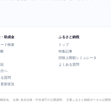
金・助成金
ふるさと納税
ワード検索
トップ
診断
特集記事
控除上限額シミュレータ
間近
よくある質問
の方へ
ある質問
タ更新状況
・構造化。 出典: 各自治体・中央省庁の公開資料、 主要ふるさと納税ポータル公開情報、 Wik