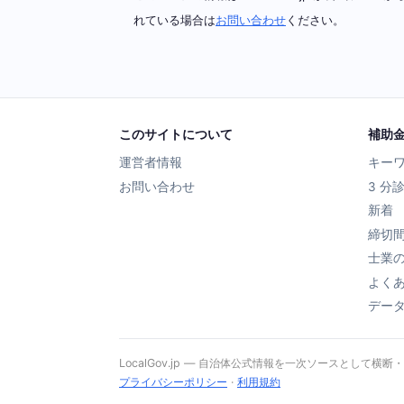
れている場合は
お問い合わせ
ください。
このサイトについて
補助
運営者情報
キー
お問い合わせ
3 分
新着
締切
士業
よく
デー
LocalGov.jp — 自治体公式情報を一次ソースとして横断
プライバシーポリシー
·
利用規約