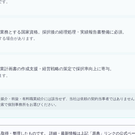
です。
業務とする国家資格。採択後の経理処理・実績報告書整備に必須。
する場合があります。
業計画書の作成支援・経営戦略の策定で採択率向上に寄与。
ます。
。 紹介・媒介・斡旋・有料職業紹介には該当せず、当社は依頼の契約当事者ではありま
検索で個別事務所をお選びください。
ソースから取得・整理したものです。 詳細・最新情報は上記「原典」リンクの公式