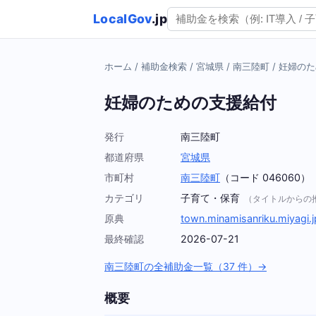
LocalGov
.jp
ホーム
/
補助金検索
/
宮城県
/
南三陸町
/
妊婦のた
妊婦のための支援給付
発行
南三陸町
都道府県
宮城県
市町村
南三陸町
（コード 046060）
カテゴリ
子育て・保育
（タイトルからの
原典
town.minamisanriku.miyagi.j
最終確認
2026-07-21
南三陸町の全補助金一覧（37 件）→
概要