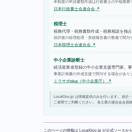
本制度の申請書類作成は行政書士の中核業務
日本行政書士会連合会 ↗
税理士
税務代理・税務書類作成・税務相談を独占
採択後の経理処理・実績報告書の整備で関与
日本税理士会連合会 ↗
中小企業診断士
経済産業省登録の中小企業支援専門家。事
事業計画書の作成支援で関与する場合があり
ミラサポplus（中小企業庁） ↗
LocalGov.jp は情報提供のみを行います
二者間でご判断ください。 各士業の連合会会員
このページの情報は LocalGov.jp が公式