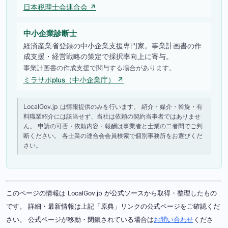
日本税理士会連合会 ↗
中小企業診断士
経済産業省登録の中小企業支援専門家。事業計画書の作
成支援・経営戦略の策定で採択率向上に寄与。
事業計画書の作成支援で関与する場合があります。
ミラサポplus（中小企業庁） ↗
LocalGov.jp は情報提供のみを行います。 紹介・媒介・斡旋・有
料職業紹介には該当せず、当社は依頼の契約当事者ではありませ
ん。 申請の可否・依頼内容・報酬は事業者と士業の二者間でご判
断ください。 各士業の連合会会員検索で個別事務所をお選びくだ
さい。
このページの情報は LocalGov.jp が公式ソースから取得・整理したもの
です。 詳細・最新情報は上記「原典」リンクの公式ページをご確認くだ
さい。 公式ページが移動・閉鎖されている場合は
お問い合わせ
くださ