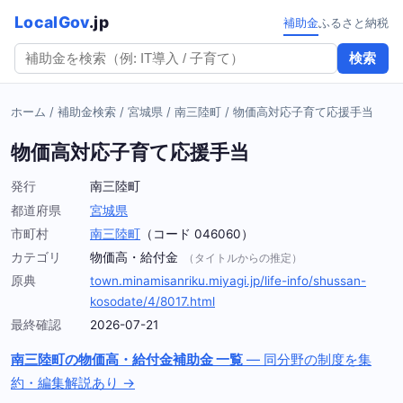
LocalGov
.jp
補助金
ふるさと納税
検索
ホーム
/
補助金検索
/
宮城県
/
南三陸町
/
物価高対応子育て応援手当
物価高対応子育て応援手当
発行
南三陸町
都道府県
宮城県
市町村
南三陸町
（コード 046060）
カテゴリ
物価高・給付金
（タイトルからの推定）
原典
town.minamisanriku.miyagi.jp/life-info/shussan-
kosodate/4/8017.html
最終確認
2026-07-21
南三陸町の物価高・給付金補助金 一覧
— 同分野の制度を集
約・編集解説あり →