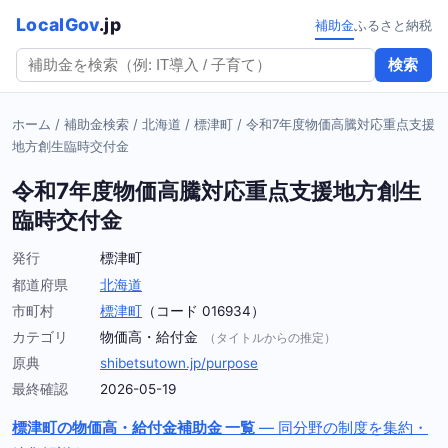
LocalGov
.jp
補助金
ふるさと納税
検索
ホーム
/
補助金検索
/
北海道
/
標津町
/
令和7年度物価高騰対応重点支援
地方創生臨時交付金
令和7年度物価高騰対応重点支援地方創生
臨時交付金
発行
標津町
都道府県
北海道
市町村
標津町
（コード 016934）
カテゴリ
物価高・給付金
（タイトルからの推定）
原典
shibetsutown.jp/purpose
最終確認
2026-05-19
標津町の物価高・給付金補助金 一覧
— 同分野の制度を集約・