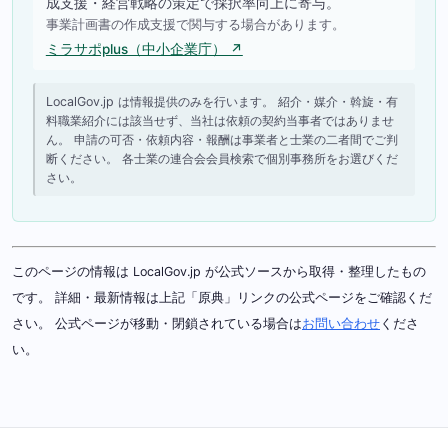
成支援・経営戦略の策定で採択率向上に寄与。
事業計画書の作成支援で関与する場合があります。
ミラサポplus（中小企業庁） ↗
LocalGov.jp は情報提供のみを行います。 紹介・媒介・斡旋・有
料職業紹介には該当せず、当社は依頼の契約当事者ではありませ
ん。 申請の可否・依頼内容・報酬は事業者と士業の二者間でご判
断ください。 各士業の連合会会員検索で個別事務所をお選びくだ
さい。
このページの情報は LocalGov.jp が公式ソースから取得・整理したもの
です。 詳細・最新情報は上記「原典」リンクの公式ページをご確認くだ
さい。 公式ページが移動・閉鎖されている場合は
お問い合わせ
くださ
い。