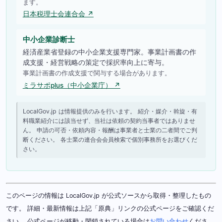
ます。
日本税理士会連合会 ↗
中小企業診断士
経済産業省登録の中小企業支援専門家。事業計画書の作
成支援・経営戦略の策定で採択率向上に寄与。
事業計画書の作成支援で関与する場合があります。
ミラサポplus（中小企業庁） ↗
LocalGov.jp は情報提供のみを行います。 紹介・媒介・斡旋・有
料職業紹介には該当せず、当社は依頼の契約当事者ではありませ
ん。 申請の可否・依頼内容・報酬は事業者と士業の二者間でご判
断ください。 各士業の連合会会員検索で個別事務所をお選びくだ
さい。
このページの情報は LocalGov.jp が公式ソースから取得・整理したもの
です。 詳細・最新情報は上記「原典」リンクの公式ページをご確認くだ
さい。 公式ページが移動・閉鎖されている場合は
お問い合わせ
くださ