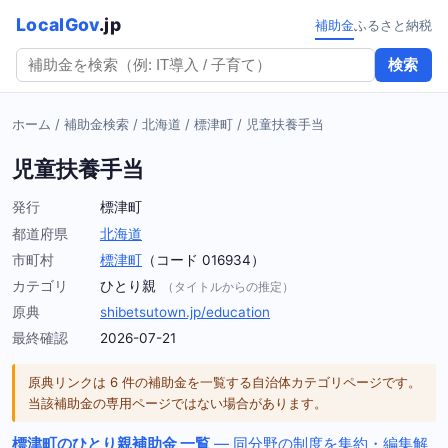
LocalGov
.jp
補助金
ふるさと納税
検索
ホーム
/
補助金検索
/
北海道
/
標津町
/
児童扶養手当
児童扶養手当
発行
標津町
都道府県
北海道
市町村
標津町
（コード 016934）
カテゴリ
ひとり親
（タイトルからの推定）
原典
shibetsutown.jp/education
最終確認
2026-07-21
原典リンクは 6 件の補助金を一覧する自治体カテゴリページです。
当該補助金の専用ページではない場合があります。
標津町のひとり親補助金 一覧
— 同分野の制度を集約・編集解