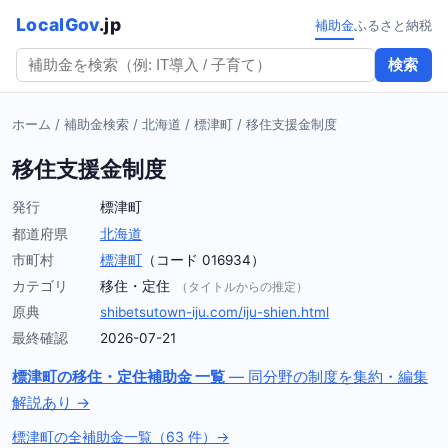
LocalGov
.jp
補助金
ふるさと納税
検索
ホーム
/
補助金検索
/
北海道
/
標津町
/
移住支援金制度
移住支援金制度
発行
標津町
都道府県
北海道
市町村
標津町
（コード 016934）
カテゴリ
移住・定住
（タイトルからの推定）
原典
shibetsutown-iju.com/iju-shien.html
最終確認
2026-07-21
標津町の移住・定住補助金 一覧
— 同分野の制度を集約・編集
解説あり →
標津町の全補助金一覧（63 件）→