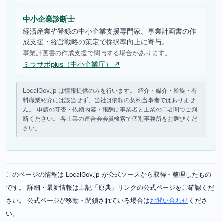
中小企業診断士
経済産業省登録の中小企業支援専門家。事業計画書の作
成支援・経営戦略の策定で採択率向上に寄与。
事業計画書の作成支援で関与する場合があります。
ミラサポplus（中小企業庁） ↗
LocalGov.jp は情報提供のみを行います。 紹介・媒介・斡旋・有
料職業紹介には該当せず、当社は依頼の契約当事者ではありませ
ん。 申請の可否・依頼内容・報酬は事業者と士業の二者間でご判
断ください。 各士業の連合会会員検索で個別事務所をお選びくだ
さい。
このページの情報は LocalGov.jp が公式ソースから取得・整理したもの
です。 詳細・最新情報は上記「原典」リンクの公式ページをご確認くだ
さい。 公式ページが移動・閉鎖されている場合は
お問い合わせ
くださ
い。