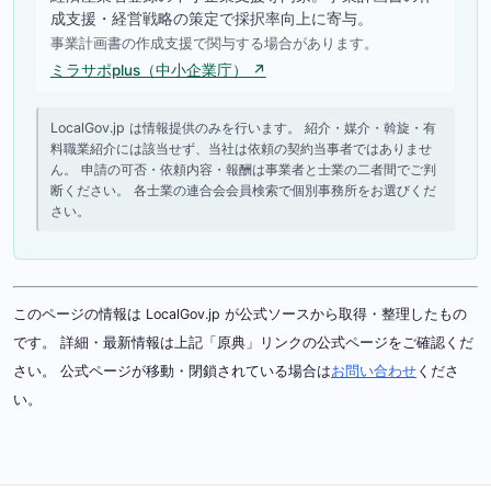
成支援・経営戦略の策定で採択率向上に寄与。
事業計画書の作成支援で関与する場合があります。
ミラサポplus（中小企業庁） ↗
LocalGov.jp は情報提供のみを行います。 紹介・媒介・斡旋・有
料職業紹介には該当せず、当社は依頼の契約当事者ではありませ
ん。 申請の可否・依頼内容・報酬は事業者と士業の二者間でご判
断ください。 各士業の連合会会員検索で個別事務所をお選びくだ
さい。
このページの情報は LocalGov.jp が公式ソースから取得・整理したもの
です。 詳細・最新情報は上記「原典」リンクの公式ページをご確認くだ
さい。 公式ページが移動・閉鎖されている場合は
お問い合わせ
くださ
い。