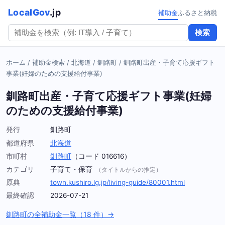
LocalGov
.jp
補助金
ふるさと納税
検索
ホーム
/
補助金検索
/
北海道
/
釧路町
/
釧路町出産・子育て応援ギフト
事業(妊婦のための支援給付事業)
釧路町出産・子育て応援ギフト事業(妊婦
のための支援給付事業)
発行
釧路町
都道府県
北海道
市町村
釧路町
（コード 016616）
カテゴリ
子育て・保育
（タイトルからの推定）
原典
town.kushiro.lg.jp/living-guide/80001.html
最終確認
2026-07-21
釧路町の全補助金一覧（18 件）→