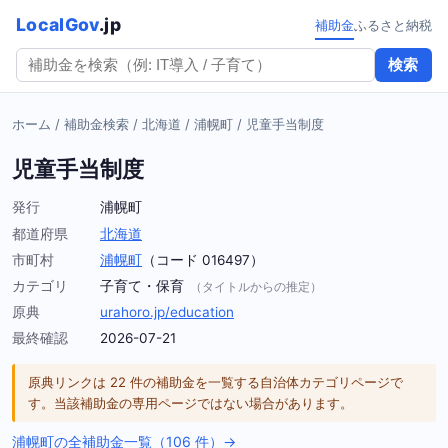
LocalGov
.jp
補助金
ふるさと納税
検索
ホーム
/
補助金検索
/
北海道
/
浦幌町
/
児童手当制度
児童手当制度
発行
浦幌町
都道府県
北海道
市町村
浦幌町
（コード 016497）
カテゴリ
子育て・保育
（タイトルからの推定）
原典
urahoro.jp/education
最終確認
2026-07-21
原典リンクは 22 件の補助金を一覧する自治体カテゴリページで
す。当該補助金の専用ページではない場合があります。
浦幌町の全補助金一覧（106 件）→