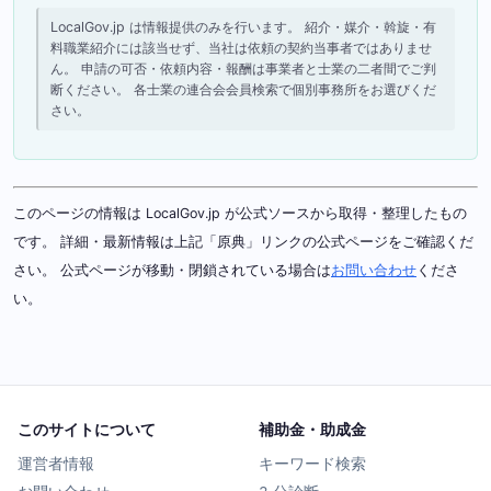
LocalGov.jp は情報提供のみを行います。 紹介・媒介・斡旋・有
料職業紹介には該当せず、当社は依頼の契約当事者ではありませ
ん。 申請の可否・依頼内容・報酬は事業者と士業の二者間でご判
断ください。 各士業の連合会会員検索で個別事務所をお選びくだ
さい。
このページの情報は LocalGov.jp が公式ソースから取得・整理したもの
です。 詳細・最新情報は上記「原典」リンクの公式ページをご確認くだ
さい。 公式ページが移動・閉鎖されている場合は
お問い合わせ
くださ
い。
このサイトについて
補助金・助成金
運営者情報
キーワード検索