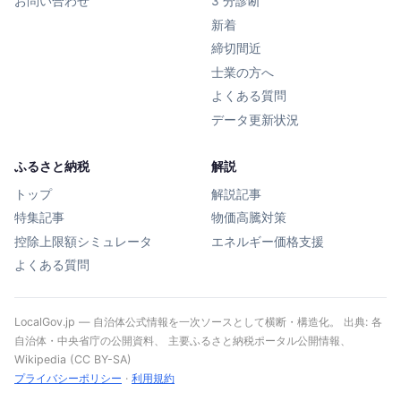
お問い合わせ
3 分診断
新着
締切間近
士業の方へ
よくある質問
データ更新状況
ふるさと納税
解説
トップ
解説記事
特集記事
物価高騰対策
控除上限額シミュレータ
エネルギー価格支援
よくある質問
LocalGov.jp — 自治体公式情報を一次ソースとして横断・構造化。 出典: 各
自治体・中央省庁の公開資料、 主要ふるさと納税ポータル公開情報、
Wikipedia (CC BY-SA)
プライバシーポリシー
·
利用規約