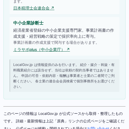
ます。
日本税理士会連合会 ↗
中小企業診断士
経済産業省登録の中小企業支援専門家。事業計画書の作
成支援・経営戦略の策定で採択率向上に寄与。
事業計画書の作成支援で関与する場合があります。
ミラサポplus（中小企業庁） ↗
LocalGov.jp は情報提供のみを行います。 紹介・媒介・斡旋・有
料職業紹介には該当せず、当社は依頼の契約当事者ではありませ
ん。 申請の可否・依頼内容・報酬は事業者と士業の二者間でご判
断ください。 各士業の連合会会員検索で個別事務所をお選びくだ
さい。
このページの情報は LocalGov.jp が公式ソースから取得・整理したもの
です。 詳細・最新情報は上記「原典」リンクの公式ページをご確認くだ
さい。 公式ページが移動・閉鎖されている場合は
お問い合わせ
くださ