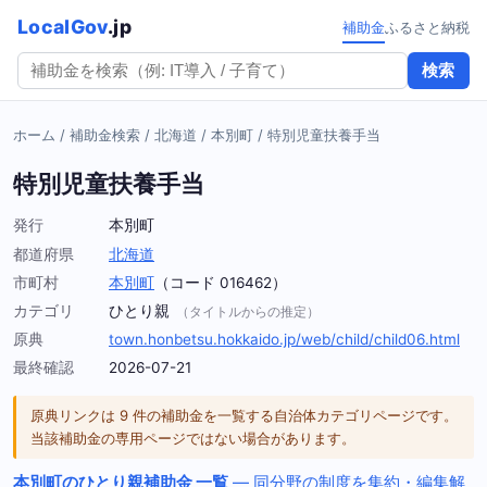
LocalGov
.jp
補助金
ふるさと納税
検索
ホーム
/
補助金検索
/
北海道
/
本別町
/
特別児童扶養手当
特別児童扶養手当
発行
本別町
都道府県
北海道
市町村
本別町
（コード 016462）
カテゴリ
ひとり親
（タイトルからの推定）
原典
town.honbetsu.hokkaido.jp/web/child/child06.html
最終確認
2026-07-21
原典リンクは 9 件の補助金を一覧する自治体カテゴリページです。
当該補助金の専用ページではない場合があります。
本別町のひとり親補助金 一覧
— 同分野の制度を集約・編集解