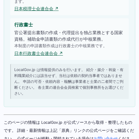
ます。
日本税理士会連合会 ↗
行政書士
官公署提出書類の作成・代理提出を独占業務とする国家
資格。補助金申請書類の作成代行が中核業務。
本制度の申請書類作成は行政書士の中核業務です。
日本行政書士会連合会 ↗
LocalGov.jp は情報提供のみを行います。 紹介・媒介・斡旋・有
料職業紹介には該当せず、当社は依頼の契約当事者ではありませ
ん。 申請の可否・依頼内容・報酬は事業者と士業の二者間でご判
断ください。 各士業の連合会会員検索で個別事務所をお選びくだ
さい。
このページの情報は LocalGov.jp が公式ソースから取得・整理したもの
です。 詳細・最新情報は上記「原典」リンクの公式ページをご確認くだ
さい。 公式ページが移動・閉鎖されている場合は
お問い合わせ
くださ