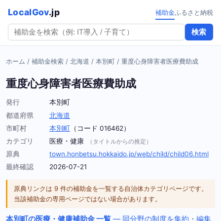
LocalGov
.jp
補助金
ふるさと納税
検索
ホーム
/
補助金検索
/
北海道
/
本別町
/
重度心身障害者医療費助成
重度心身障害者医療費助成
発行
本別町
都道府県
北海道
市町村
本別町
（コード 016462）
カテゴリ
医療・健康
（タイトルからの推定）
原典
town.honbetsu.hokkaido.jp/web/child/child06.html
最終確認
2026-07-21
原典リンクは 9 件の補助金を一覧する自治体カテゴリページです。
当該補助金の専用ページではない場合があります。
本別町の医療・健康補助金 一覧
— 同分野の制度を集約・編集