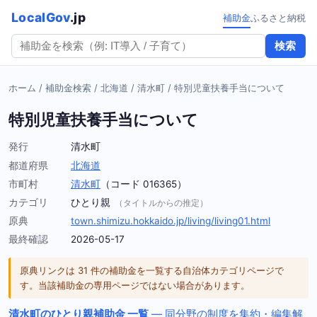
LocalGov
.jp
補助金
ふるさと納税
検索
ホーム
/
補助金検索
/
北海道
/
清水町
/
特別児童扶養手当について
特別児童扶養手当について
発行
清水町
都道府県
北海道
市町村
清水町
（コード 016365）
カテゴリ
ひとり親
（タイトルからの推定）
原典
town.shimizu.hokkaido.jp/living/living01.html
最終確認
2026-05-17
原典リンクは 31 件の補助金を一覧する自治体カテゴリページで
す。当該補助金の専用ページではない場合があります。
清水町のひとり親補助金 一覧
— 同分野の制度を集約・編集解