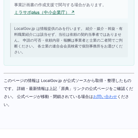
事業計画書の作成支援で関与する場合があります。
ミラサポplus（中小企業庁） ↗
LocalGov.jp は情報提供のみを行います。 紹介・媒介・斡旋・有
料職業紹介には該当せず、当社は依頼の契約当事者ではありませ
ん。 申請の可否・依頼内容・報酬は事業者と士業の二者間でご判
断ください。 各士業の連合会会員検索で個別事務所をお選びくだ
さい。
このページの情報は LocalGov.jp が公式ソースから取得・整理したもの
です。 詳細・最新情報は上記「原典」リンクの公式ページをご確認くだ
さい。 公式ページが移動・閉鎖されている場合は
お問い合わせ
くださ
い。