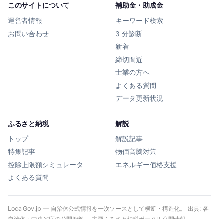
このサイトについて
補助金・助成金
運営者情報
キーワード検索
お問い合わせ
3 分診断
新着
締切間近
士業の方へ
よくある質問
データ更新状況
ふるさと納税
解説
トップ
解説記事
特集記事
物価高騰対策
控除上限額シミュレータ
エネルギー価格支援
よくある質問
LocalGov.jp — 自治体公式情報を一次ソースとして横断・構造化。 出典: 各
自治体・中央省庁の公開資料、 主要ふるさと納税ポータル公開情報、