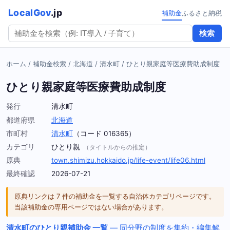
LocalGov
.jp
補助金
ふるさと納税
検索
ホーム
/
補助金検索
/
北海道
/
清水町
/
ひとり親家庭等医療費助成制度
ひとり親家庭等医療費助成制度
発行
清水町
都道府県
北海道
市町村
清水町
（コード 016365）
カテゴリ
ひとり親
（タイトルからの推定）
原典
town.shimizu.hokkaido.jp/life-event/life06.html
最終確認
2026-07-21
原典リンクは 7 件の補助金を一覧する自治体カテゴリページです。
当該補助金の専用ページではない場合があります。
清水町のひとり親補助金 一覧
— 同分野の制度を集約・編集解