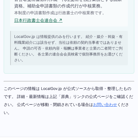
資格。補助金申請書類の作成代行が中核業務。
本制度の申請書類作成は行政書士の中核業務です。
日本行政書士会連合会 ↗
LocalGov.jp は情報提供のみを行います。 紹介・媒介・斡旋・有
料職業紹介には該当せず、当社は依頼の契約当事者ではありませ
ん。 申請の可否・依頼内容・報酬は事業者と士業の二者間でご判
断ください。 各士業の連合会会員検索で個別事務所をお選びくだ
さい。
このページの情報は LocalGov.jp が公式ソースから取得・整理したもの
です。 詳細・最新情報は上記「原典」リンクの公式ページをご確認くだ
さい。 公式ページが移動・閉鎖されている場合は
お問い合わせ
くださ
い。