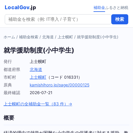
LocalGov
.jp
補助金
ふるさと納税
検索
ホーム
/
補助金検索
/
北海道
/
上士幌町
/
就学援助制度(小中学生)
就学援助制度(小中学生)
発行
上士幌町
都道府県
北海道
市町村
上士幌町
（コード 016331）
原典
kamishihoro.jp/page/00000125
最終確認
2026-07-21
上士幌町の全補助金一覧（83 件）→
概要
経済的理由で就学が困難な小中学生の保護者に対する援助。教