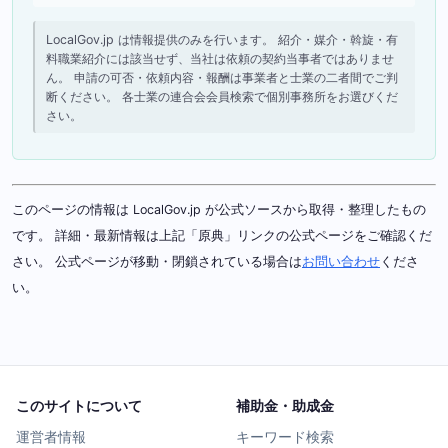
LocalGov.jp は情報提供のみを行います。 紹介・媒介・斡旋・有
料職業紹介には該当せず、当社は依頼の契約当事者ではありませ
ん。 申請の可否・依頼内容・報酬は事業者と士業の二者間でご判
断ください。 各士業の連合会会員検索で個別事務所をお選びくだ
さい。
このページの情報は LocalGov.jp が公式ソースから取得・整理したもの
です。 詳細・最新情報は上記「原典」リンクの公式ページをご確認くだ
さい。 公式ページが移動・閉鎖されている場合は
お問い合わせ
くださ
い。
このサイトについて
補助金・助成金
運営者情報
キーワード検索