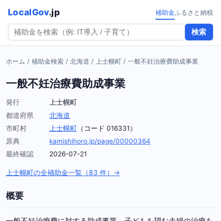
LocalGov
.jp
補助金
ふるさと納税
検索
ホーム
/
補助金検索
/
北海道
/
上士幌町
/
一般不妊治療費助成事業
一般不妊治療費助成事業
発行
上士幌町
都道府県
北海道
市町村
上士幌町
（コード 016331）
原典
kamishihoro.jp/page/00000364
最終確認
2026-07-21
上士幌町の全補助金一覧（83 件）→
概要
一般不妊治療費に対する助成事業。子どもを望む夫婦の治療を