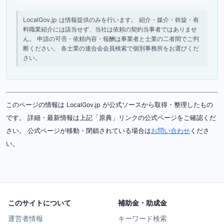
LocalGov.jp は情報提供のみを行います。 紹介・媒介・斡旋・有
料職業紹介には該当せず、当社は依頼の契約当事者ではありませ
ん。 申請の可否・依頼内容・報酬は事業者と士業の二者間でご判
断ください。 各士業の連合会会員検索で個別事務所をお選びくだ
さい。
このページの情報は LocalGov.jp が公式ソースから取得・整理したもの
です。 詳細・最新情報は上記「原典」リンクの公式ページをご確認くだ
さい。 公式ページが移動・閉鎖されている場合は
お問い合わせ
くださ
い。
このサイトについて
補助金・助成金
運営者情報
キーワード検索