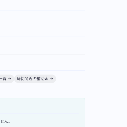
一覧 →
締切間近の補助金 →
ません。