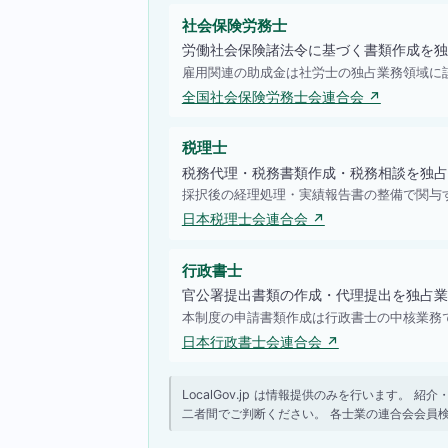
社会保険労務士
労働社会保険諸法令に基づく書類作成を独
雇用関連の助成金は社労士の独占業務領域に
全国社会保険労務士会連合会 ↗
税理士
税務代理・税務書類作成・税務相談を独占
採択後の経理処理・実績報告書の整備で関与
日本税理士会連合会 ↗
行政書士
官公署提出書類の作成・代理提出を独占業
本制度の申請書類作成は行政書士の中核業務
日本行政書士会連合会 ↗
LocalGov.jp は情報提供のみを行います
二者間でご判断ください。 各士業の連合会会員