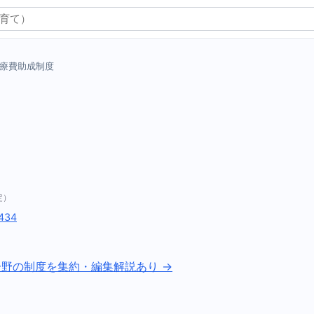
療費助成制度
定）
0434
分野の制度を集約・編集解説あり →