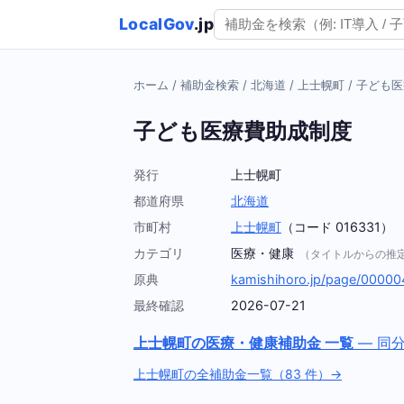
LocalGov
.jp
ホーム
/
補助金検索
/
北海道
/
上士幌町
/
子ども医
子ども医療費助成制度
発行
上士幌町
都道府県
北海道
市町村
上士幌町
（コード 016331）
カテゴリ
医療・健康
（タイトルからの推
原典
kamishihoro.jp/page/0000
最終確認
2026-07-21
上士幌町の医療・健康補助金 一覧
— 同
上士幌町の全補助金一覧（83 件）→