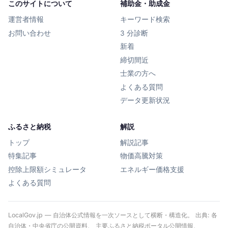
このサイトについて
補助金・助成金
運営者情報
キーワード検索
お問い合わせ
3 分診断
新着
締切間近
士業の方へ
よくある質問
データ更新状況
ふるさと納税
解説
トップ
解説記事
特集記事
物価高騰対策
控除上限額シミュレータ
エネルギー価格支援
よくある質問
LocalGov.jp — 自治体公式情報を一次ソースとして横断・構造化。 出典: 各
自治体・中央省庁の公開資料、 主要ふるさと納税ポータル公開情報、