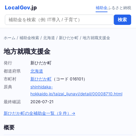
LocalGov
.jp
補助金
ふるさと納税
検索
ホーム
/
補助金検索
/
北海道
/
新ひだか町
/
地方就職支援金
地方就職支援金
発行
新ひだか町
都道府県
北海道
市町村
新ひだか町
（コード 016101）
原典
shinhidaka-
hokkaido.jp/taizai_ijunavi/detail/00008710.html
最終確認
2026-07-21
新ひだか町の全補助金一覧（9 件）→
概要