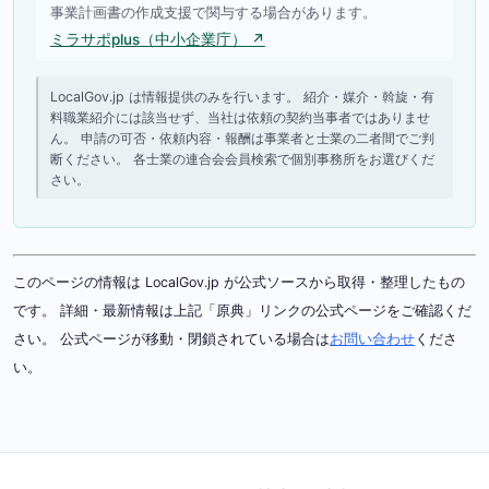
事業計画書の作成支援で関与する場合があります。
ミラサポplus（中小企業庁） ↗
LocalGov.jp は情報提供のみを行います。 紹介・媒介・斡旋・有
料職業紹介には該当せず、当社は依頼の契約当事者ではありませ
ん。 申請の可否・依頼内容・報酬は事業者と士業の二者間でご判
断ください。 各士業の連合会会員検索で個別事務所をお選びくだ
さい。
このページの情報は LocalGov.jp が公式ソースから取得・整理したもの
です。 詳細・最新情報は上記「原典」リンクの公式ページをご確認くだ
さい。 公式ページが移動・閉鎖されている場合は
お問い合わせ
くださ
い。