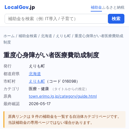
LocalGov
.jp
補助金
ふるさと納税
検索
ホーム
/
補助金検索
/
北海道
/
えりも町
/
重度心身障がい者医療費助成
制度
重度心身障がい者医療費助成制度
発行
えりも町
都道府県
北海道
市町村
えりも町
（コード 016098）
カテゴリ
医療・健康
（タイトルからの推定）
原典
town.erimo.lg.jp/category/guide.html
最終確認
2026-05-17
原典リンクは 9 件の補助金を一覧する自治体カテゴリページです。
当該補助金の専用ページではない場合があります。