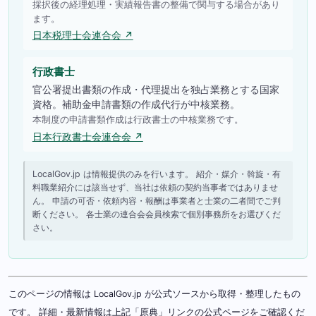
採択後の経理処理・実績報告書の整備で関与する場合があり
ます。
日本税理士会連合会 ↗
行政書士
官公署提出書類の作成・代理提出を独占業務とする国家
資格。補助金申請書類の作成代行が中核業務。
本制度の申請書類作成は行政書士の中核業務です。
日本行政書士会連合会 ↗
LocalGov.jp は情報提供のみを行います。 紹介・媒介・斡旋・有
料職業紹介には該当せず、当社は依頼の契約当事者ではありませ
ん。 申請の可否・依頼内容・報酬は事業者と士業の二者間でご判
断ください。 各士業の連合会会員検索で個別事務所をお選びくだ
さい。
このページの情報は LocalGov.jp が公式ソースから取得・整理したもの
です。 詳細・最新情報は上記「原典」リンクの公式ページをご確認くだ