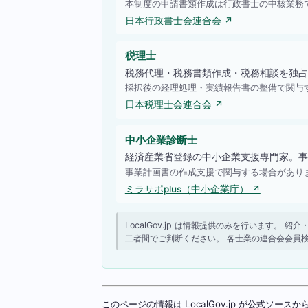
本制度の申請書類作成は行政書士の中核業務
日本行政書士会連合会 ↗
税理士
税務代理・税務書類作成・税務相談を独占
採択後の経理処理・実績報告書の整備で関与
日本税理士会連合会 ↗
中小企業診断士
経済産業省登録の中小企業支援専門家。事
事業計画書の作成支援で関与する場合があり
ミラサポplus（中小企業庁） ↗
LocalGov.jp は情報提供のみを行います
二者間でご判断ください。 各士業の連合会会員
このページの情報は LocalGov.jp が公式