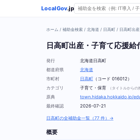
LocalGov
.jp
ホーム
/
補助金検索
/
北海道
/
日高町
/
日高町出産
日高町出産・子育て応援給
発行
北海道日高町
都道府県
北海道
市町村
日高町
（コード 016012）
カテゴリ
子育て・保育
（タイトルからの
原典
town.hidaka.hokkaido.jp/ed
最終確認
2026-07-21
日高町の全補助金一覧（77 件）→
概要