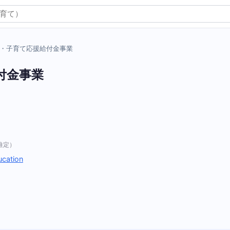
・子育て応援給付金事業
付金事業
推定）
ucation