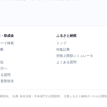
金・助成金
ふるさと納税
ワード検索
トップ
診断
特集記事
控除上限額シミュレータ
間近
よくある質問
の方へ
ある質問
タ更新状況
・構造化。 出典: 各自治体・中央省庁の公開資料、 主要ふるさと納税ポータル公開情報、 Wik