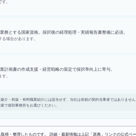
です。
業務とする国家資格。採択後の経理処理・実績報告書整備に必須。
する場合があります。
業計画書の作成支援・経営戦略の策定で採択率向上に寄与。
ます。
。 紹介・媒介・斡旋・有料職業紹介には該当せず、当社は依頼の契約当事者ではありま
検索で個別事務所をお選びください。
ソースから取得・整理したものです。 詳細・最新情報は上記「原典」リンクの公式