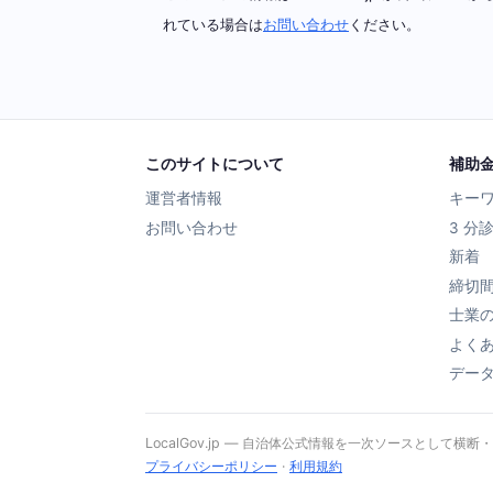
れている場合は
お問い合わせ
ください。
このサイトについて
補助
運営者情報
キー
お問い合わせ
3 分
新着
締切
士業
よく
デー
LocalGov.jp — 自治体公式情報を一次ソースとして横断
プライバシーポリシー
·
利用規約