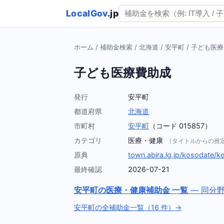
LocalGov
.jp
ホーム
/
補助金検索
/
北海道
/
安平町
/
子ども医療
子ども医療費助成
発行
安平町
都道府県
北海道
市町村
安平町
（コード 015857）
カテゴリ
医療・健康
（タイトルからの推
原典
town.abira.lg.jp/kosodate/k
最終確認
2026-07-21
安平町の医療・健康補助金 一覧
— 同分
安平町の全補助金一覧（16 件）→