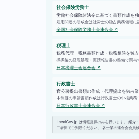
社会保険労務士
労働社会保険諸法令に基づく書類作成を独
雇用関連の助成金は社労士の独占業務領域に
全国社会保険労務士会連合会 ↗
税理士
税務代理・税務書類作成・税務相談を独占
採択後の経理処理・実績報告書の整備で関与
日本税理士会連合会 ↗
行政書士
官公署提出書類の作成・代理提出を独占業
本制度の申請書類作成は行政書士の中核業務
日本行政書士会連合会 ↗
LocalGov.jp は情報提供のみを行います
二者間でご判断ください。 各士業の連合会会員