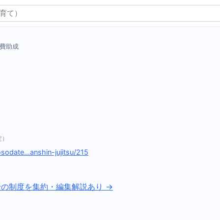
費助成
定）
osodate…anshin-jujitsu/215
野の制度を集約・編集解説あり →