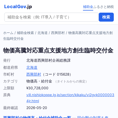
LocalGov
.jp
補助金
ふるさと納税
検索
ホーム
/
補助金検索
/
北海道
/
西興部村
/
物価高騰対応重点支援地方創
生臨時交付金
物価高騰対応重点支援地方創生臨時交付金
発行
北海道西興部村企画総務課
都道府県
北海道
市町村
西興部村
（コード 015628）
カテゴリ
物価高・給付金
（タイトルからの推定）
上限額
¥30,728,000
原典
vill.nishiokoppe.lg.jp/section/kikaku/vi2gvk0000003
4jr.html
最終確認
2026-05-20
西興部村の物価高・給付金補助金 一覧
— 同分野の制度を集