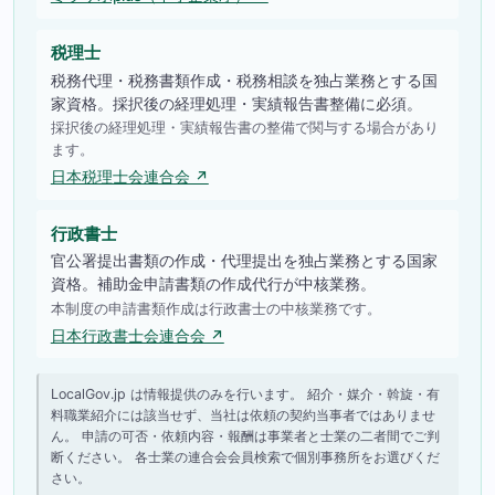
税理士
税務代理・税務書類作成・税務相談を独占業務とする国
家資格。採択後の経理処理・実績報告書整備に必須。
採択後の経理処理・実績報告書の整備で関与する場合があり
ます。
日本税理士会連合会 ↗
行政書士
官公署提出書類の作成・代理提出を独占業務とする国家
資格。補助金申請書類の作成代行が中核業務。
本制度の申請書類作成は行政書士の中核業務です。
日本行政書士会連合会 ↗
LocalGov.jp は情報提供のみを行います。 紹介・媒介・斡旋・有
料職業紹介には該当せず、当社は依頼の契約当事者ではありませ
ん。 申請の可否・依頼内容・報酬は事業者と士業の二者間でご判
断ください。 各士業の連合会会員検索で個別事務所をお選びくだ
さい。