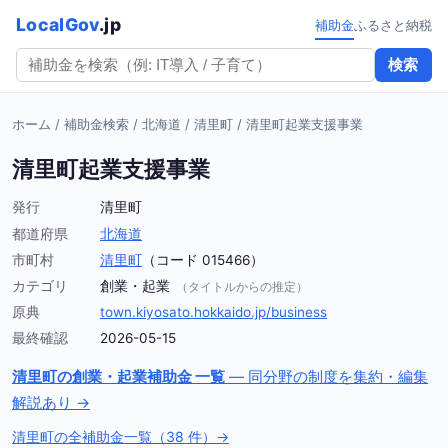
LocalGov
.jp
補助金
ふるさと納税
検索
ホーム
/
補助金検索
/
北海道
/
清里町
/
清里町起業支援事業
清里町起業支援事業
発行
清里町
都道府県
北海道
市町村
清里町
（コード 015466）
カテゴリ
創業・起業
（タイトルからの推定）
原典
town.kiyosato.hokkaido.jp/business
最終確認
2026-05-15
清里町の創業・起業補助金 一覧
— 同分野の制度を集約・編集
解説あり →
清里町の全補助金一覧（38 件）→