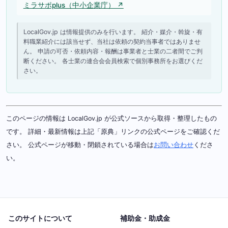
ミラサポplus（中小企業庁） ↗
LocalGov.jp は情報提供のみを行います。 紹介・媒介・斡旋・有
料職業紹介には該当せず、当社は依頼の契約当事者ではありませ
ん。 申請の可否・依頼内容・報酬は事業者と士業の二者間でご判
断ください。 各士業の連合会会員検索で個別事務所をお選びくだ
さい。
このページの情報は LocalGov.jp が公式ソースから取得・整理したもの
です。 詳細・最新情報は上記「原典」リンクの公式ページをご確認くだ
さい。 公式ページが移動・閉鎖されている場合は
お問い合わせ
くださ
い。
このサイトについて
補助金・助成金