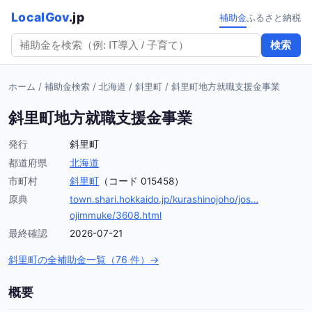
LocalGov
.jp
補助金
ふるさと納税
検索
ホーム
/
補助金検索
/
北海道
/
斜里町
/
斜里町地方就職支援金事業
斜里町地方就職支援金事業
発行
斜里町
都道府県
北海道
市町村
斜里町
（コード 015458）
原典
town.shari.hokkaido.jp/kurashinojoho/jos…
ojimmuke/3608.html
最終確認
2026-07-21
斜里町の全補助金一覧（76 件）→
概要