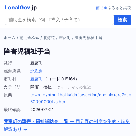
LocalGov
.jp
補助金
ふるさと納税
検索
ホーム
/
補助金検索
/
北海道
/
豊富町
/
障害児福祉手当
障害児福祉手当
発行
豊富町
都道府県
北海道
市町村
豊富町
（コード 015164）
カテゴリ
障害・福祉
（タイトルからの推定）
原典
town.toyotomi.hokkaido.jp/section/chominka/a7cug
60000000tzs.html
最終確認
2026-07-21
豊富町の障害・福祉補助金 一覧
— 同分野の制度を集約・編集
解説あり →