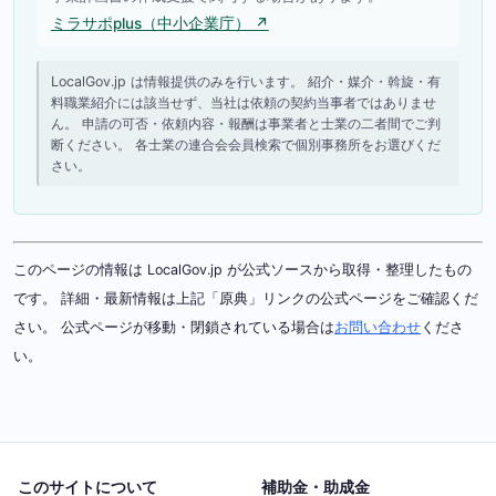
ミラサポplus（中小企業庁） ↗
LocalGov.jp は情報提供のみを行います。 紹介・媒介・斡旋・有
料職業紹介には該当せず、当社は依頼の契約当事者ではありませ
ん。 申請の可否・依頼内容・報酬は事業者と士業の二者間でご判
断ください。 各士業の連合会会員検索で個別事務所をお選びくだ
さい。
このページの情報は LocalGov.jp が公式ソースから取得・整理したもの
です。 詳細・最新情報は上記「原典」リンクの公式ページをご確認くだ
さい。 公式ページが移動・閉鎖されている場合は
お問い合わせ
くださ
い。
このサイトについて
補助金・助成金