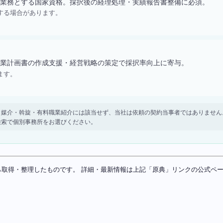
業務とする国家資格。採択後の経理処理・実績報告書整備に必須。
する場合があります。
業計画書の作成支援・経営戦略の策定で採択率向上に寄与。
ます。
。 紹介・媒介・斡旋・有料職業紹介には該当せず、当社は依頼の契約当事者ではありま
検索で個別事務所をお選びください。
ソースから取得・整理したものです。 詳細・最新情報は上記「原典」リンクの公式