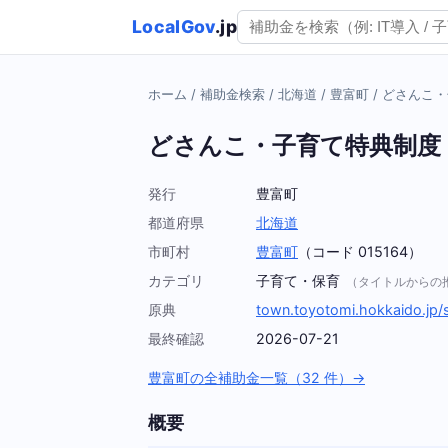
LocalGov
.jp
ホーム
/
補助金検索
/
北海道
/
豊富町
/
どさんこ・
どさんこ・子育て特典制度
発行
豊富町
都道府県
北海道
市町村
豊富町
（コード 015164）
カテゴリ
子育て・保育
（タイトルからの
原典
town.toyotomi.hokkaido.jp
最終確認
2026-07-21
豊富町の全補助金一覧（32 件）→
概要