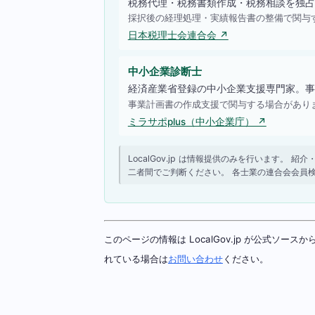
税務代理・税務書類作成・税務相談を独占
採択後の経理処理・実績報告書の整備で関与
日本税理士会連合会 ↗
中小企業診断士
経済産業省登録の中小企業支援専門家。事
事業計画書の作成支援で関与する場合があり
ミラサポplus（中小企業庁） ↗
LocalGov.jp は情報提供のみを行います
二者間でご判断ください。 各士業の連合会会員
このページの情報は LocalGov.jp が公式
れている場合は
お問い合わせ
ください。