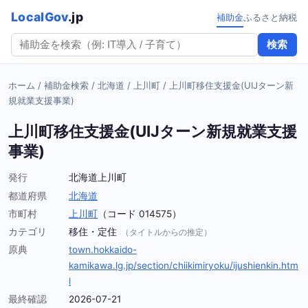
LocalGov
.jp
補助金
ふるさと納税
検索
ホーム
/
補助金検索
/
北海道
/
上川町
/
上川町移住支援金(UIJターン新
規就業支援事業)
上川町移住支援金(UIJターン新規就業支援
事業)
発行
北海道上川町
都道府県
北海道
市町村
上川町
（コード 014575）
カテゴリ
移住・定住
（タイトルからの推定）
原典
town.hokkaido-
kamikawa.lg.jp/section/chiikimiryoku/ijushienkin.htm
l
最終確認
2026-07-21