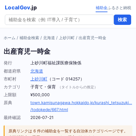
LocalGov
.jp
補助金
ふるさと納税
検索
ホーム
/
補助金検索
/
北海道
/
上砂川町
/
出産育児一時金
出産育児一時金
発行
上砂川町福祉課医療保険係
都道府県
北海道
市町村
上砂川町
（コード 014257）
カテゴリ
子育て・保育
（タイトルからの推定）
上限額
¥500,000
原典
town.kamisunagawa.hokkaido.jp/kurashi_tetsuzuki…
/todokede/667.html
最終確認
2026-07-21
原典リンクは 6 件の補助金を一覧する自治体カテゴリページです。