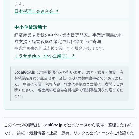
ます。
日本税理士会連合会 ↗
中小企業診断士
経済産業省登録の中小企業支援専門家。事業計画書の作
成支援・経営戦略の策定で採択率向上に寄与。
事業計画書の作成支援で関与する場合があります。
ミラサポplus（中小企業庁） ↗
LocalGov.jp は情報提供のみを行います。 紹介・媒介・斡旋・有
料職業紹介には該当せず、当社は依頼の契約当事者ではありませ
ん。 申請の可否・依頼内容・報酬は事業者と士業の二者間でご判
断ください。 各士業の連合会会員検索で個別事務所をお選びくだ
さい。
このページの情報は LocalGov.jp が公式ソースから取得・整理したもの
です。 詳細・最新情報は上記「原典」リンクの公式ページをご確認くだ