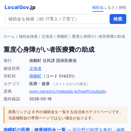
LocalGov
.jp
補助金
ふるさと納税
検索
ホーム
/
補助金検索
/
北海道
/
南幌町
/
重度心身障がい者医療費の助成
重度心身障がい者医療費の助成
発行
南幌町 住民課 国保医療係
都道府県
北海道
市町村
南幌町
（コード 014231）
カテゴリ
医療・健康
（タイトルからの推定）
原典
town.nanporo.hokkaido.jp/health/subsidy
最終確認
2026-05-18
原典リンクは 8 件の補助金を一覧する自治体カテゴリページです。
当該補助金の専用ページではない場合があります。
南幌町の医療・健康補助金 一覧
— 同分野の制度を集約・編集