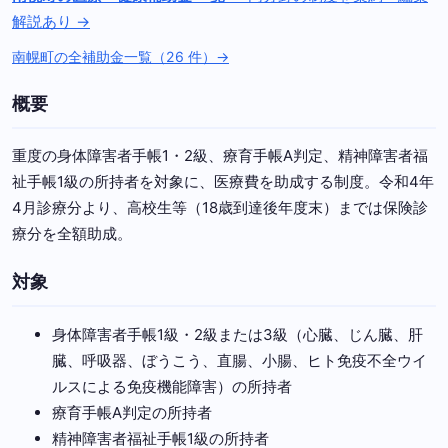
解説あり →
南幌町の全補助金一覧（26 件）→
概要
重度の身体障害者手帳1・2級、療育手帳A判定、精神障害者福
祉手帳1級の所持者を対象に、医療費を助成する制度。令和4年
4月診療分より、高校生等（18歳到達後年度末）までは保険診
療分を全額助成。
対象
身体障害者手帳1級・2級または3級（心臓、じん臓、肝
臓、呼吸器、ぼうこう、直腸、小腸、ヒト免疫不全ウイ
ルスによる免疫機能障害）の所持者
療育手帳A判定の所持者
精神障害者福祉手帳1級の所持者