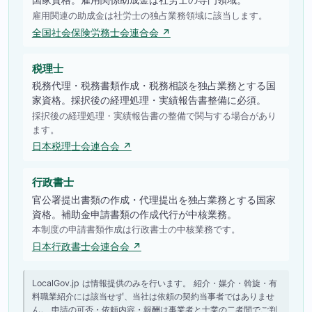
雇用関連の助成金は社労士の独占業務領域に該当します。
全国社会保険労務士会連合会 ↗
税理士
税務代理・税務書類作成・税務相談を独占業務とする国
家資格。採択後の経理処理・実績報告書整備に必須。
採択後の経理処理・実績報告書の整備で関与する場合があり
ます。
日本税理士会連合会 ↗
行政書士
官公署提出書類の作成・代理提出を独占業務とする国家
資格。補助金申請書類の作成代行が中核業務。
本制度の申請書類作成は行政書士の中核業務です。
日本行政書士会連合会 ↗
LocalGov.jp は情報提供のみを行います。 紹介・媒介・斡旋・有
料職業紹介には該当せず、当社は依頼の契約当事者ではありませ
ん。 申請の可否・依頼内容・報酬は事業者と士業の二者間でご判