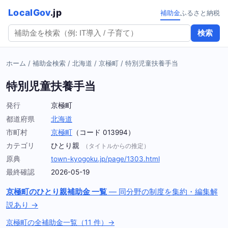
LocalGov
.jp
補助金
ふるさと納税
検索
ホーム
/
補助金検索
/
北海道
/
京極町
/
特別児童扶養手当
特別児童扶養手当
発行
京極町
都道府県
北海道
市町村
京極町
（コード 013994）
カテゴリ
ひとり親
（タイトルからの推定）
原典
town-kyogoku.jp/page/1303.html
最終確認
2026-05-19
京極町のひとり親補助金 一覧
— 同分野の制度を集約・編集解
説あり →
京極町の全補助金一覧（11 件）→