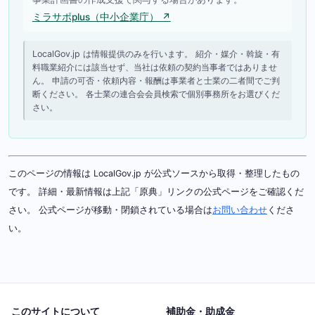
ミラサポplus（中小企業庁） ↗
LocalGov.jp は情報提供のみを行います。 紹介・媒介・斡旋・有
料職業紹介には該当せず、当社は依頼の契約当事者ではありませ
ん。 申請の可否・依頼内容・報酬は事業者と士業の二者間でご判
断ください。 各士業の連合会会員検索で個別事務所をお選びくだ
さい。
このページの情報は LocalGov.jp が公式ソースから取得・整理したもの
です。 詳細・最新情報は上記「原典」リンクの公式ページをご確認くだ
さい。 公式ページが移動・閉鎖されている場合は
お問い合わせ
くださ
い。
このサイトについて
補助金・助成金