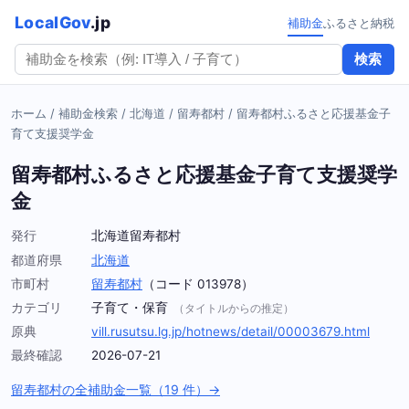
LocalGov
.jp
補助金
ふるさと納税
検索
ホーム
/
補助金検索
/
北海道
/
留寿都村
/
留寿都村ふるさと応援基金子
育て支援奨学金
留寿都村ふるさと応援基金子育て支援奨学
金
発行
北海道留寿都村
都道府県
北海道
市町村
留寿都村
（コード 013978）
カテゴリ
子育て・保育
（タイトルからの推定）
原典
vill.rusutsu.lg.jp/hotnews/detail/00003679.html
最終確認
2026-07-21
留寿都村の全補助金一覧（19 件）→